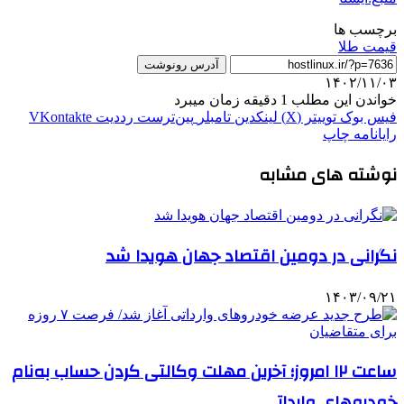
برچسب ها
قیمت طلا
آدرس رونوشت
۱۴۰۲/۱۱/۰۳
خواندن این مطلب 1 دقیقه زمان میبرد
فیس بوک
توییتر (X)
لینکدین
‫تامبلر
‫پین‌ترست
‫رددیت
‫VKontakte
رایانامه
چاپ
نوشته های مشابه
نگرانی در دومین اقتصاد جهان هویدا شد
۱۴۰۳/۰۹/۲۱
ساعت ١٢ امروز؛ آخرین مهلت وکالتی کردن حساب به‌نام
خودروهای وارداتی