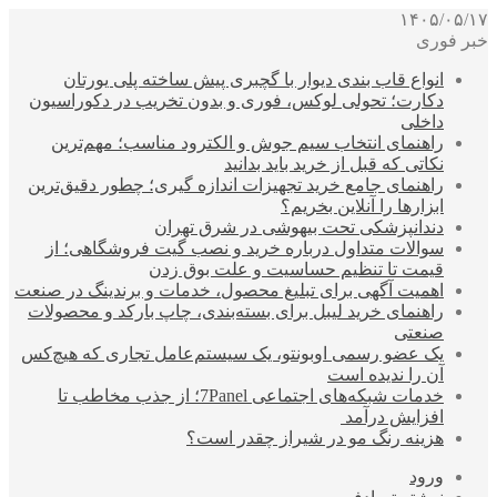
۱۴۰۵/۰۵/۱۷
خبر فوری
انواع قاب بندی دیوار با گچبری پیش ساخته پلی یورتان
دکارت؛ تحولی لوکس، فوری و بدون تخریب در دکوراسیون
داخلی
راهنمای انتخاب سیم جوش و الکترود مناسب؛ مهم‌ترین
نکاتی که قبل از خرید باید بدانید
راهنمای جامع خرید تجهیزات اندازه گیری؛ چطور دقیق‌ترین
ابزارها را آنلاین بخریم؟
دندانپزشکی تحت بیهوشی در شرق تهران
سوالات متداول درباره خرید و نصب گیت فروشگاهی؛ از
قیمت تا تنظیم حساسیت و علت بوق زدن
اهمیت آگهی برای تبلیغ محصول، خدمات و برندینگ در صنعت
راهنمای خرید لیبل برای بسته‌بندی، چاپ بارکد و محصولات
صنعتی
یک عضو رسمی اوبونتو، یک سیستم‌عامل تجاری که هیچ‌کس
آن را ندیده است
خدمات شبکه‌های اجتماعی 7Panel؛ از جذب مخاطب تا
افزایش درآمد
هزینه رنگ مو در شیراز چقدر است؟
ورود