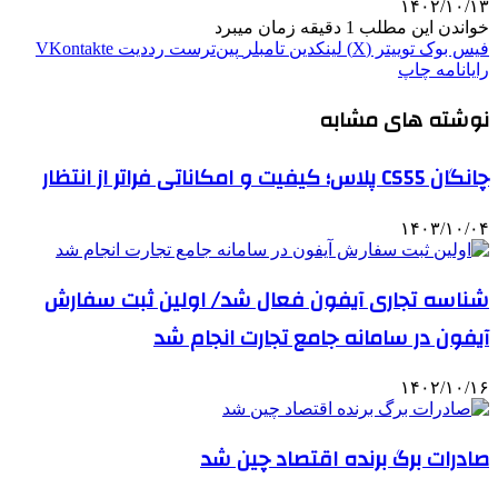
۱۴۰۲/۱۰/۱۳
خواندن این مطلب 1 دقیقه زمان میبرد
فیس بوک
توییتر (X)
لینکدین
‫تامبلر
‫پین‌ترست
‫رددیت
‫VKontakte
رایانامه
چاپ
نوشته های مشابه
چانگان CS55 پلاس؛ کیفیت و امکاناتی فراتر از انتظار
۱۴۰۳/۱۰/۰۴
شناسه تجاری آیفون فعال شد/ اولین ثبت سفارش
آیفون در سامانه جامع تجارت انجام شد
۱۴۰۲/۱۰/۱۶
صادرات برگ برنده اقتصاد چین شد