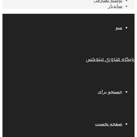
نوشته تصادفی
سایدبار
منو
پایگاه فناوری لینوکس
جستجو برای
صفحه نخست