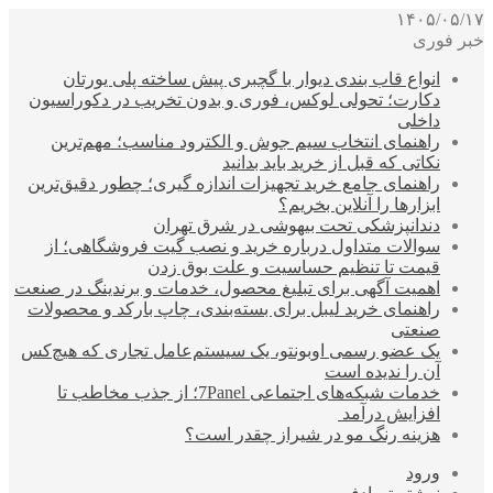
۱۴۰۵/۰۵/۱۷
خبر فوری
انواع قاب بندی دیوار با گچبری پیش ساخته پلی یورتان
دکارت؛ تحولی لوکس، فوری و بدون تخریب در دکوراسیون
داخلی
راهنمای انتخاب سیم جوش و الکترود مناسب؛ مهم‌ترین
نکاتی که قبل از خرید باید بدانید
راهنمای جامع خرید تجهیزات اندازه گیری؛ چطور دقیق‌ترین
ابزارها را آنلاین بخریم؟
دندانپزشکی تحت بیهوشی در شرق تهران
سوالات متداول درباره خرید و نصب گیت فروشگاهی؛ از
قیمت تا تنظیم حساسیت و علت بوق زدن
اهمیت آگهی برای تبلیغ محصول، خدمات و برندینگ در صنعت
راهنمای خرید لیبل برای بسته‌بندی، چاپ بارکد و محصولات
صنعتی
یک عضو رسمی اوبونتو، یک سیستم‌عامل تجاری که هیچ‌کس
آن را ندیده است
خدمات شبکه‌های اجتماعی 7Panel؛ از جذب مخاطب تا
افزایش درآمد
هزینه رنگ مو در شیراز چقدر است؟
ورود