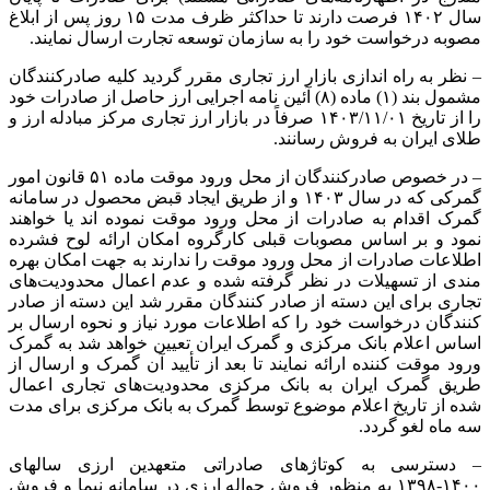
سال ۱۴۰۲ فرصت دارند تا حداکثر ظرف مدت ۱۵ روز پس از ابلاغ
مصوبه درخواست خود را به سازمان توسعه تجارت ارسال نمایند.
– نظر به راه اندازی بازار ارز تجاری مقرر گردید کلیه صادرکنندگان
مشمول بند (۱) ماده (۸) آئین نامه اجرایی ارز حاصل از صادرات خود
را از تاریخ ۱۴۰۳/۱۱/۰۱ صرفاً در بازار ارز تجاری مرکز مبادله ارز و
طلای ایران به فروش رسانند.
– در خصوص صادرکنندگان از محل ورود موقت ماده ۵۱ قانون امور
گمرکی که در سال ۱۴۰۳ و از طریق ایجاد قبض محصول در سامانه
گمرک اقدام به صادرات از محل ورود موقت نموده
اند
یا خواهند
نمود و بر اساس مصوبات قبلی کارگروه امکان ارائه لوح فشرده
اطلاعات صادرات از محل ورود موقت را ندارند به جهت امکان بهره
مندی
از تسهیلات در نظر گرفته شده و عدم اعمال محدودیت‌های
تجاری برای این دسته از صادر کنندگان مقرر شد این دسته از صادر
کنندگان درخواست خود را که اطلاعات مورد نیاز و نحوه ارسال بر
اساس اعلام بانک مرکزی و گمرک ایران تعیین خواهد شد به گمرک
ورود موقت کننده ارائه نمایند تا بعد از تأیید آن گمرک و ارسال از
طریق گمرک ایران به بانک مرکزی محدودیت‌های تجاری اعمال
شده از تاریخ اعلام موضوع توسط گمرک به بانک مرکزی برای مدت
سه ماه لغو گردد.
– دسترسی به
کوتاژهای
صادراتی متعهدین ارزی
سالهای
۱۴۰۰-۱۳۹۸ به منظور فروش حواله ارزی در سامانه نیما و فروش