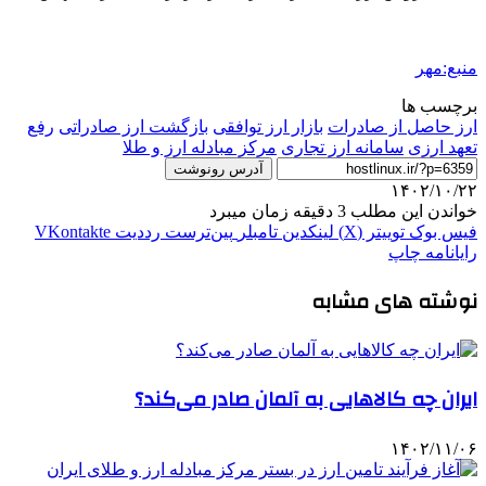
منبع:مهر
برچسب ها
ارز حاصل از صادرات
بازار ارز توافقی
بازگشت ارز صادراتی
رفع
تعهد ارزی
سامانه ارز تجاری
مرکز مبادله ارز و طلا
آدرس رونوشت
۱۴۰۲/۱۰/۲۲
خواندن این مطلب 3 دقیقه زمان میبرد
فیس بوک
توییتر (X)
لینکدین
‫تامبلر
‫پین‌ترست
‫رددیت
‫VKontakte
رایانامه
چاپ
نوشته های مشابه
ایران چه کالاهایی به آلمان صادر می‌کند؟
۱۴۰۲/۱۱/۰۶