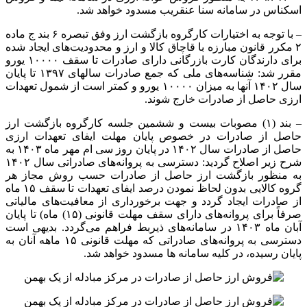
اسکناس در سامانه سنا عنقریب مسدود خواهد شد.
– با توجه به اختیارات کارگروه بازگشت ارز وفق تبصره ۶ بند
ج
ماده
۲ مکرر قانون مبارزه با قاچاق کالا و ارز و محدودیت‌های ایجاد شده
برای دارندگان کارت بازرگانی دارای صادرات تا سقف ۱۰۰۰۰ یورو
مقرر شد: شناسه‌های ملی که جمع صادرات
سالهای
۱۳۹۷ تا پایان
سال ۱۴۰۲ آنها به میزان ۱۰۰۰۰ یورو و کمتر است از شمول تعهدات
ارزی حاصل از صادرات خارج شوند.
– بند (۱) مصوبات بیست و ششمین جلسه کارگروه بازگشت ارز
حاصل از صادرات در خصوص پایان مهلت ایفای تعهدات ارزی
حاصل از صادرات سال ۱۴۰۲ در پایان روز سی
ام
مهر ماه ۱۴۰۳ به
شرح زیر اصلاح گردید: دسترسی به پروانه‌های صادراتی سال ۱۴۰۲
به منظور بازگشت ارز حاصل از صادرات حسب روش مجاز هر
گروه کالایی بدون لحاظ نمودن درصد ایفای تعهدات تا سقف ۱۵ ماه
از صادرات ایجاد گردد و جهت برخورداری از معافیت‌های مالیاتی
صرفاً برای پروانه‌های دارای سقف مهلت قانونی (۱۵) ماه) تا پایان
آبان ماه ۱۴۰۳ در سامانه‌های ذیربط فراهم می‌گردد. بدیهی است
دسترسی به
پروانه‌های
صادراتی که مهلت قانونی ۱۵ ماهه آنان به
پایان رسیده، در کلیه سامانه
ها
مسدود خواهد شد.