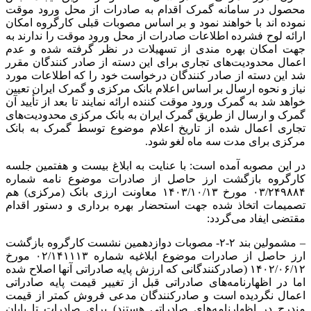
محصول در سامانه گمرک اقدام به صادرات از محل ورود موقت
نموده
اند
با خواهند نمود و بر اساس مصوبات قبلی کارگروه امکان
ارائه لوح فشرده اطلاعات صادرات از محل ورود موقت را ندارند به
جهت امکان بهره
مندی
از تسهیلات در نظر گرفته شده و عدم
اعمال محدودیت‌های تجاری برای این دسته از صادر کنندگان مقرر
شد این دسته از صادر کنندگان درخواست خود را که اطلاعات مورد
نیاز و نحوه ارسال بر اساس اعلام بانک مرکزی و گمرک ایران تعیین
خواهد شد به گمرک ورود موقت کننده ارائه نمایند تا بعد از تأیید آن
گمرک و ارسال از طریق گمرک ایران به بانک مرکزی محدودیت‌های
تجاری اعمال شده از تاریخ اعلام موضوع توسط گمرک به بانک
مرکزی برای مدت سه ماه لغو شود.
در این مصوبه آمده است: با عنایت به ابلاغ بیست و هفتمین جلسه
کارگروه بازگشت ارز حاصل از صادرات موضوع نامه شماره
۰۳/۲۴۹۸۸۴ مورخ ۱۴۰۳/۱۰/۱۳ معاونت ارزی بانک (مرکزی) هم
تصمیمات اتخاذ شده جهت استحضار بهره برداری و دستور اقدام
مقتضی
ایفاد
می‌گردد:
– مشمولین بند ۲-۲- مصوبات دوازدهمین نشست کارگروه بازگشت
ارز حاصل از صادرات موضوع ابلاغیه شماره ۰۲/۱۴۱۱۱۳ مورخ
۱۴۰۲/۰۶/۱۲ (صادرکنندگانی که ارزش پایه صادراتی آنها اصلاح شده
اما در اظهارنامه‌های صادراتی قبل از تغییر قیمت پایه صادراتی
اعمال نگردیده است و صادرکنندگان مدعی فروش کمتر از قیمت
مندرج در اظهارنامه‌های صادراتی هستند) برای صادرات تا پایان