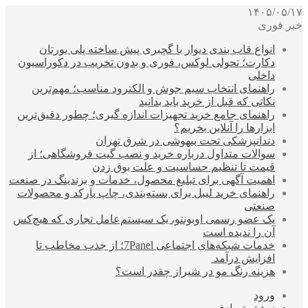
۱۴۰۵/۰۵/۱۷
خبر فوری
انواع قاب بندی دیوار با گچبری پیش ساخته پلی یورتان
دکارت؛ تحولی لوکس، فوری و بدون تخریب در دکوراسیون
داخلی
راهنمای انتخاب سیم جوش و الکترود مناسب؛ مهم‌ترین
نکاتی که قبل از خرید باید بدانید
راهنمای جامع خرید تجهیزات اندازه گیری؛ چطور دقیق‌ترین
ابزارها را آنلاین بخریم؟
دندانپزشکی تحت بیهوشی در شرق تهران
سوالات متداول درباره خرید و نصب گیت فروشگاهی؛ از
قیمت تا تنظیم حساسیت و علت بوق زدن
اهمیت آگهی برای تبلیغ محصول، خدمات و برندینگ در صنعت
راهنمای خرید لیبل برای بسته‌بندی، چاپ بارکد و محصولات
صنعتی
یک عضو رسمی اوبونتو، یک سیستم‌عامل تجاری که هیچ‌کس
آن را ندیده است
خدمات شبکه‌های اجتماعی 7Panel؛ از جذب مخاطب تا
افزایش درآمد
هزینه رنگ مو در شیراز چقدر است؟
ورود