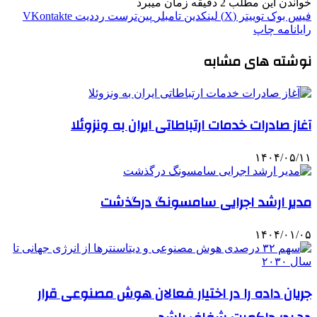
خواندن این مطلب 2 دقیقه زمان میبرد
فیس بوک
توییتر (X)
لینکدین
‫تامبلر
‫پین‌ترست
‫رددیت
‫VKontakte
رایانامه
چاپ
نوشته های مشابه
آغاز صادرات خدمات ارتباطاتی ایران به ونزوئلا
۱۴۰۴/۰۵/۱۱
مدیر ارشد اجرایی سامسونگ درگذشت
۱۴۰۴/۰۱/۰۵
جریان داده را در اختیار فعالان هوش مصنوعی قرار