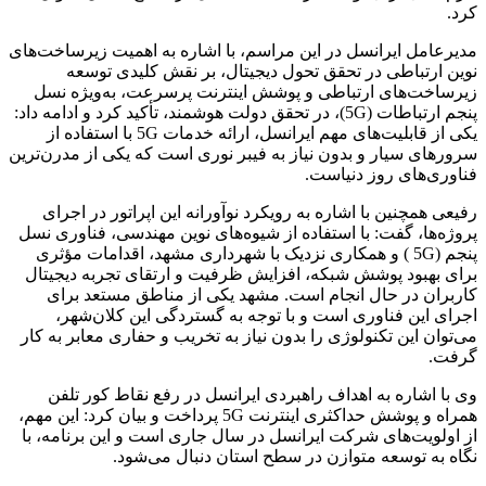
کرد.
مدیرعامل ایرانسل در این مراسم، با اشاره به اهمیت زیرساخت‌های
نوین ارتباطی در تحقق تحول دیجیتال، بر نقش کلیدی توسعه
زیرساخت‌های ارتباطی و پوشش اینترنت پرسرعت، به‌ویژه نسل
پنجم ارتباطات (5G)، در تحقق دولت هوشمند، تأکید کرد و ادامه داد:
یکی از قابلیت‌های مهم ایرانسل، ارائه خدمات 5G با استفاده از
سرورهای سیار و بدون نیاز به فیبر نوری است که یکی از مدرن‌ترین
فناوری‌های روز دنیاست.
رفیعی همچنین با اشاره به رویکرد نوآورانه این اپراتور در اجرای
پروژه‌ها، گفت: با استفاده از شیوه‌های نوین مهندسی، فناوری نسل
پنجم (5G ) و همکاری نزدیک با شهرداری مشهد، اقدامات مؤثری
برای بهبود پوشش شبکه، افزایش ظرفیت و ارتقای تجربه دیجیتال
کاربران در حال انجام است. مشهد یکی از مناطق مستعد برای
اجرای این فناوری است و با توجه به گستردگی این کلان‌شهر،
می‌توان این تکنولوژی را بدون نیاز به تخریب و حفاری معابر به کار
گرفت.
وی با اشاره به اهداف راهبردی ایرانسل در رفع نقاط کور تلفن
همراه و پوشش حداکثری اینترنت 5G پرداخت و بیان کرد: این مهم،
از اولویت‌های شرکت ایرانسل در سال جاری است و این برنامه، با
نگاه به توسعه متوازن در سطح استان دنبال می‌شود.