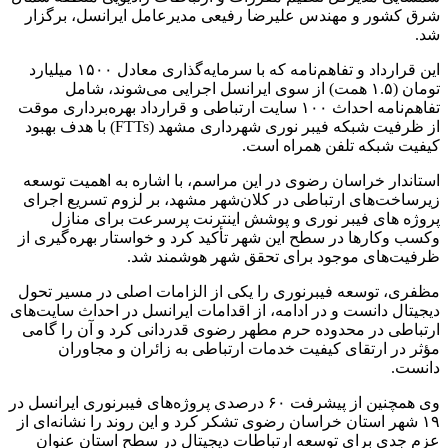
شرق کشور و مهندس علیرضا رفیعی مدیرعامل ایرانسل، برگزار
شد.
این قرارداد و تفاهم‌نامه که با سرمایه‌گذاری معادل ۱۵۰۰ میلیارد
تومان (۱.۵ همت) از سوی ایرانسل اجرایی می‌شوند، شامل
تفاهم‌نامه احداث ۱۰۰ سایت ارتباطی و قرارداد بهره‌برداری موقت
از ظرفیت شبکه فیبر نوری شهرداری مشهد (FTTs) با هدف بهبود
کیفیت شبکه تلفن همراه است.
استاندار خراسان رضوی در این مراسم، با اشاره به اهمیت توسعه
زیرساخت‌های ارتباطی در کلان‌شهر مشهد، بر لزوم تسریع اجرای
پروژه های فیبر نوری و پوشش اینترنت پرسرعت برای منازل
وکسب وکارها در سطح این شهر تأکید کرد و خواستار بهره‌گیری از
ظرفیت‌های موجود برای تحقق شهر هوشمند شد.
مظفری، توسعه فیبرنوری را یکی از الزامات اصلی در مسیر تحول
دیجیتال دانست و در ادامه، از اقدامات ایرانسل در احداث سایت‌های
ارتباطی در محدوده حرم مطهر رضوی قدردانی کرد و آن را گامی
مؤثر در ارتقای کیفیت خدمات ارتباطی به زائران و مجاوران
دانست.
وی همچنین از پیشرفت ۶۰ درصدی پروژه‌های فیبرنوری ایرانسل در
۱۹ شهر استان خراسان رضوی تشکر کرد و این روند را نشانه‌ای از
عزم جدی برای توسعه ارتباطات دیجیتال در سطح استان عنوان