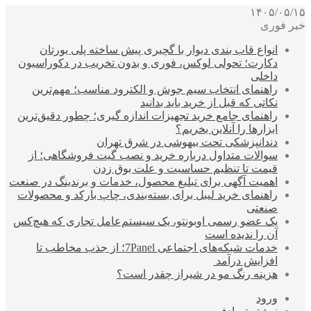
۱۴۰۵/۰۵/۱۵
خبر فوری
انواع قاب بندی دیوار با گچبری پیش ساخته پلی یورتان
دکارت؛ تحولی لوکس، فوری و بدون تخریب در دکوراسیون
داخلی
راهنمای انتخاب سیم جوش و الکترود مناسب؛ مهم‌ترین
نکاتی که قبل از خرید باید بدانید
راهنمای جامع خرید تجهیزات اندازه گیری؛ چطور دقیق‌ترین
ابزارها را آنلاین بخریم؟
دندانپزشکی تحت بیهوشی در شرق تهران
سوالات متداول درباره خرید و نصب گیت فروشگاهی؛ از
قیمت تا تنظیم حساسیت و علت بوق زدن
اهمیت آگهی برای تبلیغ محصول، خدمات و برندینگ در صنعت
راهنمای خرید لیبل برای بسته‌بندی، چاپ بارکد و محصولات
صنعتی
یک عضو رسمی اوبونتو، یک سیستم‌عامل تجاری که هیچ‌کس
آن را ندیده است
خدمات شبکه‌های اجتماعی 7Panel؛ از جذب مخاطب تا
افزایش درآمد
هزینه رنگ مو در شیراز چقدر است؟
ورود