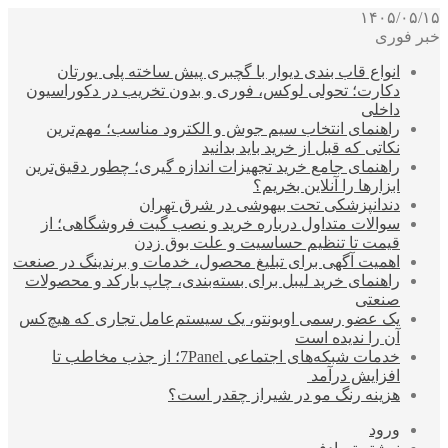
۱۴۰۵/۰۵/۱۵
خبر فوری
انواع قاب بندی دیوار با گچبری پیش ساخته پلی یورتان
دکارت؛ تحولی لوکس، فوری و بدون تخریب در دکوراسیون
داخلی
راهنمای انتخاب سیم جوش و الکترود مناسب؛ مهم‌ترین
نکاتی که قبل از خرید باید بدانید
راهنمای جامع خرید تجهیزات اندازه گیری؛ چطور دقیق‌ترین
ابزارها را آنلاین بخریم؟
دندانپزشکی تحت بیهوشی در شرق تهران
سوالات متداول درباره خرید و نصب گیت فروشگاهی؛ از
قیمت تا تنظیم حساسیت و علت بوق زدن
اهمیت آگهی برای تبلیغ محصول، خدمات و برندینگ در صنعت
راهنمای خرید لیبل برای بسته‌بندی، چاپ بارکد و محصولات
صنعتی
یک عضو رسمی اوبونتو، یک سیستم‌عامل تجاری که هیچ‌کس
آن را ندیده است
خدمات شبکه‌های اجتماعی 7Panel؛ از جذب مخاطب تا
افزایش درآمد
هزینه رنگ مو در شیراز چقدر است؟
ورود