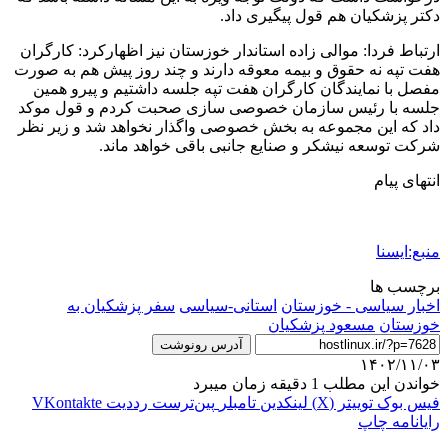
دکتر پزشکیان هم قول پیگیری داد.
ارتباط فردا: موالی زاده استاندار خوزستان نیز اظهارکرد: کارگران
هفت تپه نه حقوق و بیمه معوقه دارند و چند روز پیش هم به صورت
مفصل با نمایندگان کارگران هفت تپه جلسه داشتیم و پیرو همین
جلسه با رئیس سازمان خصوصی سازی صحبت کردم و قول موکد
داد که این مجموعه به بخش خصوصی واگذار نخواهد شد و زیر نظر
شرکت توسعه نیشکر و صنایع جانبی باقی خواهد ماند.
انتهای پیام
منبع:ایسنا
برچسب ها
اخبار سیاسی - خوزستان
استانی-سیاسی
سفر پزشکیان به
خوزستان
مسعود پزشکیان
آدرس رونوشت
۱۴۰۲/۱۱/۰۳
خواندن این مطلب 1 دقیقه زمان میبرد
فیس بوک
توییتر (X)
لینکدین
‫تامبلر
‫پین‌ترست
‫رددیت
‫VKontakte
رایانامه
چاپ