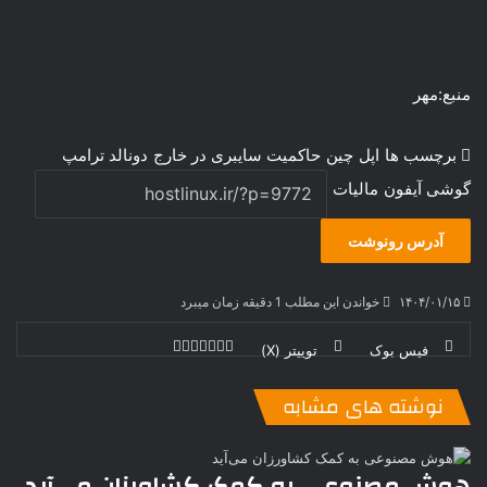
منبع:مهر
برچسب ها
اپل
چین
حاکمیت سایبری در خارج
دونالد ترامپ
گوشی آیفون
مالیات
آدرس رونوشت
۱۴۰۴/۰۱/۱۵
خواندن این مطلب 1 دقیقه زمان میبرد
فیس بوک
توییتر (X)
ل
ر
چ
ی
ت
پ
ا
ا
ر
V
ن
ا
ی
ی
د
K
پ
نوشته های مشابه
ا
د
ک
م
o
ن‌
ب
ت
ی
ن
د
n
ی
ل
ا
t
ر
ت