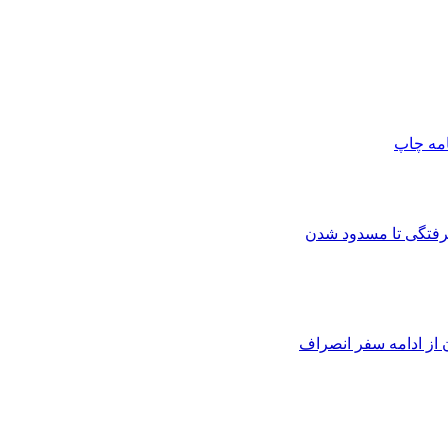
امه
چاپ