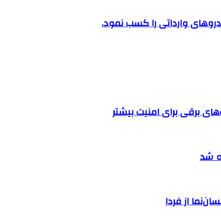
روهای وارداتی را کسب نمود.
ه شد
ان‌نما از فردا