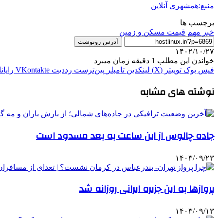
منبع:همشهری آنلاین
برچسب ها
خبر مهم
قیمت مسکن و زمین
آدرس رونوشت
۱۴۰۲/۱۰/۲۷
خواندن این مطلب 1 دقیقه زمان میبرد
فیس بوک
توییتر (X)
لینکدین
‫تامبلر
‫پین‌ترست
‫رددیت
‫VKontakte
رایان
نوشته های مشابه
جاده چالوس از این ساعت به بعد مسدود است
۱۴۰۳/۰۹/۲۳
پروازها به این جزیره ایرانی روزانه شد
۱۴۰۳/۰۹/۱۳