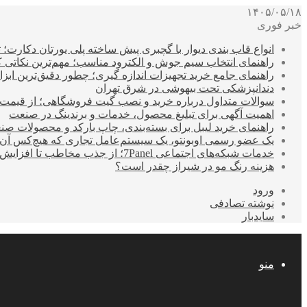
۱۴۰۵/۰۵/۱۸
خبر فوری
انواع قاب بندی دیوار با گچبری پیش ساخته پلی یورتان دکارت
راهنمای انتخاب سیم جوش و الکترود مناسب؛ مهم‌ترین نکاتی که ق
راهنمای جامع خرید تجهیزات اندازه گیری؛ چطور دقیق‌ترین ابزاره
دندانپزشکی تحت بیهوشی در شرق تهران
سوالات متداول درباره خرید و نصب گیت فروشگاهی؛ از قیمت
اهمیت آگهی برای تبلیغ محصول، خدمات و برندینگ در صنعت
راهنمای خرید لیبل برای بسته‌بندی، چاپ بارکد و محصولات صن
یک عضو رسمی اوبونتو، یک سیستم‌عامل تجاری که هیچ‌کس آن 
خدمات شبکه‌های اجتماعی 7Panel؛ از جذب مخاطب تا افزایش درآمد
هزینه رنگ مو در شیراز چقدر است؟
ورود
نوشته تصادفی
سایدبار
منو