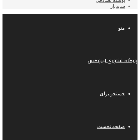
نوشته تصادفی
سایدبار
منو
پایگاه فناوری لینوکس
جستجو برای
صفحه نخست