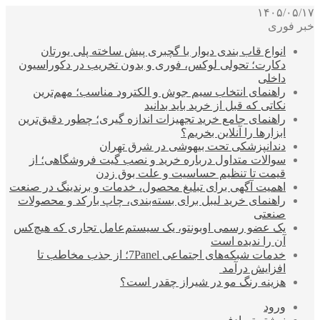
۱۴۰۵/۰۵/۱۷
خبر فوری
انواع قاب بندی دیوار با گچبری پیش ساخته پلی یورتان
دکارت؛ تحولی لوکس، فوری و بدون تخریب در دکوراسیون
داخلی
راهنمای انتخاب سیم جوش و الکترود مناسب؛ مهم‌ترین
نکاتی که قبل از خرید باید بدانید
راهنمای جامع خرید تجهیزات اندازه گیری؛ چطور دقیق‌ترین
ابزارها را آنلاین بخریم؟
دندانپزشکی تحت بیهوشی در شرق تهران
سوالات متداول درباره خرید و نصب گیت فروشگاهی؛ از
قیمت تا تنظیم حساسیت و علت بوق زدن
اهمیت آگهی برای تبلیغ محصول، خدمات و برندینگ در صنعت
راهنمای خرید لیبل برای بسته‌بندی، چاپ بارکد و محصولات
صنعتی
یک عضو رسمی اوبونتو، یک سیستم‌عامل تجاری که هیچ‌کس
آن را ندیده است
خدمات شبکه‌های اجتماعی 7Panel؛ از جذب مخاطب تا
افزایش درآمد
هزینه رنگ مو در شیراز چقدر است؟
ورود