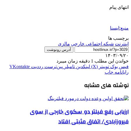
انتهای پیام
منبع:ایسنا
برچسب ها
اينترنت
شبکه اجتماعی خارجی
مالزی
آدرس رونوشت
۱۴۰۳/۰۹/۲۰
خواندن این مطلب 1 دقیقه زمان میبرد
فیس بوک
توییتر (X)
لینکدین
‫تامبلر
‫پین‌ترست
‫رددیت
‫VKontakte
رایانامه
چاپ
نوشته های مشابه
ارزیابی رفع فیلتر دو سکوی خارجی از سوی
فیروزآبادی/ اتفاق مثبتی افتاد