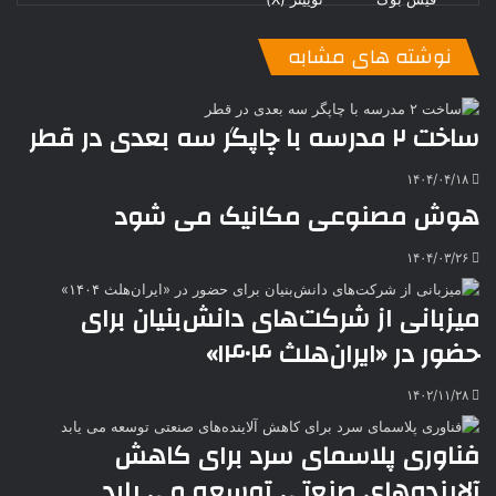
ی
ت
پ
ا
ا
ر
V
ن
ا
ی
ی
د
K
پ
نوشته های مشابه
ا
د
ک
م
o
ن‌
ب
ت
ی
ن
د
n
ی
ل
ا
t
ر
ت
ساخت ۲ مدرسه با چاپگر سه بعدی در قطر
ر
a
م
ن
س
k
ه
ت
۱۴۰۴/۰۴/۱۸
t
هوش مصنوعی مکانیک می شود
e
۱۴۰۴/۰۳/۲۶
میزبانی از شرکت‌های دانش‌بنیان برای
حضور در «ایران‌هلث ۱۴۰۴»
۱۴۰۲/۱۱/۲۸
فناوری پلاسمای سرد برای کاهش
آلاینده‌های صنعتی توسعه می یابد