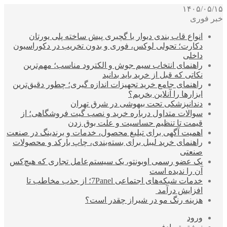
۱۴۰۵/۰۵/۱۵
خبر فوری
انواع قاب بندی دیوار با گچبری پیش ساخته پلی یورتان
دکارت؛ تحولی لوکس، فوری و بدون تخریب در دکوراسیون
داخلی
راهنمای انتخاب سیم جوش و الکترود مناسب؛ مهم‌ترین
نکاتی که قبل از خرید باید بدانید
راهنمای جامع خرید تجهیزات اندازه گیری؛ چطور دقیق‌ترین
ابزارها را آنلاین بخریم؟
دندانپزشکی تحت بیهوشی در شرق تهران
سوالات متداول درباره خرید و نصب گیت فروشگاهی؛ از
قیمت تا تنظیم حساسیت و علت بوق زدن
اهمیت آگهی برای تبلیغ محصول، خدمات و برندینگ در صنعت
راهنمای خرید لیبل برای بسته‌بندی، چاپ بارکد و محصولات
صنعتی
یک عضو رسمی اوبونتو، یک سیستم‌عامل تجاری که هیچ‌کس
آن را ندیده است
خدمات شبکه‌های اجتماعی 7Panel؛ از جذب مخاطب تا
افزایش درآمد
هزینه رنگ مو در شیراز چقدر است؟
ورود