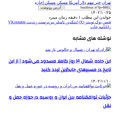
تهران
خبر مهم
دلار آمريكا
مسکن
مسکن اجاره
آدرس رونوشت
۱۴۰۲/۱۰/۲۵
خواندن این مطلب 1 دقیقه زمان میبرد
فیس بوک
توییتر (X)
لینکدین
‫تامبلر
‫پین‌ترست
‫رددیت
‫VKontakte
رایانامه
چاپ
نوشته های مشابه
این جاده شمال ۴ روز کاملا مسدود می‌شود | از این
تاریخ در مسیرهای جایگزین تردد کنید
۱۴۰۲/۱۱/۱۰
جزئیات توافقنامه بین ایران و روسیه در حوزه حمل و
نقل