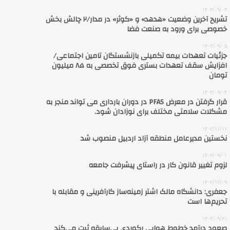
۱۴۰۳/۰۹/۰۳
تشریح آخرین وضعیت «هدهد» و «کوثر» در مدار/۲ چالش بخش
خصوصی برای ورود به صنعت فضا
۱۴۰۳/۰۹/۰۵
جزئیات تعهدات بیمه‌ تکمیلی بازنشستگان تامین اجتماعی/
افزایش سقف تعهدات بستری فوق تخصصی به ۸۵ میلیون
تومان
۱۴۰۳/۰۹/۰۴
قرار گرفتن در معرض PFAS در دوران بارداری می تواند منجر به
مشکلات سلامتی مختلف برای نوزادان شود.
۱۴۰۲/۱۱/۱۶
نخستین مدیرعامل منطقه آزاد اردبیل منصوب شد
۱۴۰۳/۰۹/۰۱
لزوم تغییر قانون کار در راستای پیشرفت جامعه
۱۴۰۲/۱۲/۰۹
جعفری: دانشگاه مالک اشتر زمینه‌ساز کارآفرینی و مقابله با
تحریم‌ها است
۱۴۰۳/۰۹/۲۱
صعود درآمد خطوط هوایی رکوردی بی‌سابقه ثبت می‌کند