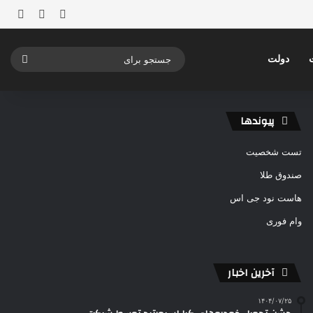
ورود
ساید
نوشته ت
جستج
دولت
برای
پیوندها
تست شخصیت
صندوق طلا
هاست نود جی اس
وام فوری
آخرین اخبار
۱۴۰۴/۰۷/۲۵