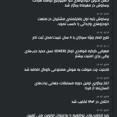
جشن تحویل خودروهای کیا اسپورتیج توسط شرکت
برساوش در مهرماه برگزار شد
۱۴۰۴/۰۷/۲۲
برساوش رتبه اول رضایتمندی مشتریان در صنعت
خودروهای وارداتی را کسب نمود.
۱۴۰۴/۰۷/۱۴
طرح انصار ویژه سربازان با ۸ سال غیبت/محل ثبت نام
۱۴۰۴/۰۷/۰۶
معرفی کرکره فولادی اوکر (OKER)؛ نسل جدید درب‌های
برقی برای امنیت بیشتر
۱۴۰۴/۰۵/۲۳
قابلیت چت موقت به هوش مصنوعی گوگل اضافه شد
۱۴۰۴/۰۵/۲۳
آغاز برگزاری اولین دوره مسابقات جهانی ربات‌های
انسان‌نما از فردا
۱۴۰۴/۰۵/۲۳
اختلال در IPv۶ تکذیب شد
۱۴۰۴/۰۵/۲۲
باید فناوری‌های نوظهور را به‌عنوان اولویت ملی تعیین