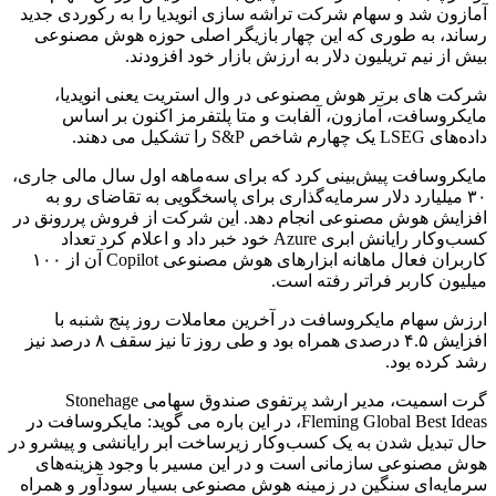
آمازون شد و سهام شرکت تراشه سازی انویدیا را به رکوردی جدید
رساند، به طوری که این چهار بازیگر اصلی حوزه هوش مصنوعی
بیش از نیم تریلیون دلار به ارزش بازار خود افزودند.
شرکت های برتر هوش مصنوعی در وال استریت یعنی انویدیا،
مایکروسافت، آمازون، آلفابت و متا پلتفرمز اکنون بر اساس
داده‌های LSEG یک چهارم شاخص S&P را تشکیل می دهند.
مایکروسافت پیش‌بینی کرد که برای سه‌ماهه اول سال مالی جاری،
۳۰ میلیارد دلار سرمایه‌گذاری برای پاسخگویی به تقاضای رو به
افزایش هوش مصنوعی انجام دهد. این شرکت از فروش پررونق در
کسب‌وکار رایانش ابری Azure خود خبر داد و اعلام کرد تعداد
کاربران فعال ماهانه ابزارهای هوش مصنوعی Copilot آن از ۱۰۰
میلیون کاربر فراتر رفته است.
ارزش سهام مایکروسافت در آخرین معاملات روز پنج شنبه با
افزایش ۴.۵ درصدی همراه بود و طی روز تا نیز سقف ۸ درصد نیز
رشد کرده بود.
گرت اسمیت، مدیر ارشد پرتفوی صندوق سهامی Stonehage
Fleming Global Best Ideas، در این باره می گوید: مایکروسافت در
حال تبدیل شدن به یک کسب‌وکار زیرساخت ابر رایانشی و پیشرو در
هوش مصنوعی سازمانی است و در این مسیر با وجود هزینه‌های
سرمایه‌ای سنگین در زمینه هوش مصنوعی بسیار سودآور و همراه