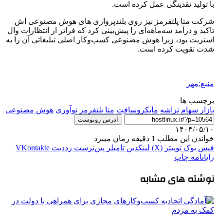
با تولید نقدینگی عمل کرده است.
شرکت متا پلتفرمز نیز روی بلندپروازی های هوش مصنوعی اش
تاکید و درآمد سه‌ماهه‌ای را پیش‌بینی کرد که فراتر از انتظارات وال
استریت بود، زیرا هوش مصنوعی کسب‌وکار اصلی تبلیغاتی آن را به
شدت تقویت کرده است.
منبع:مهر
برچسب ها
بازار سهام
تراشه
مایکروسافت
متا پلتفرمز
نوآوری
هوش مصنوعی
آدرس رونوشت
۱۴۰۴/۰۵/۱۰
خواندن این مطلب 1 دقیقه زمان میبرد
فیس بوک
توییتر (X)
لینکدین
‫تامبلر
‫پین‌ترست
‫رددیت
‫VKontakte
رایانامه
چاپ
نوشته های مشابه