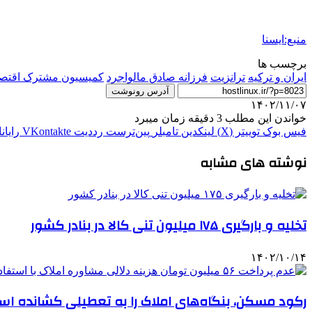
منبع:ایسنا
برچسب ها
ایران و ترکیه
ترانزيت
فرزانه صادق مالواجرد
کمیسیون مشترک اقتصاد
آدرس رونوشت
۱۴۰۲/۱۱/۰۷
خواندن این مطلب 3 دقیقه زمان میبرد
فیس بوک
توییتر (X)
لینکدین
‫تامبلر
‫پین‌ترست
‫رددیت
‫VKontakte
رایان
نوشته های مشابه
تخلیه‌ و بارگیری ۱۷۵ میلیون تنی کالا در بنادر کشور
۱۴۰۲/۱۰/۱۴
رکود مسکن، بنگاه‌های املاک را به تعطیلی کشانده است