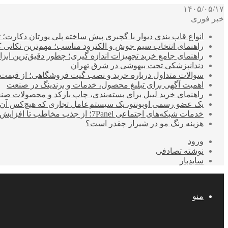
۱۴۰۵/۰۵/۱۷
خبر فوری
انواع قاب بندی دیوار با گچبری پیش ساخته پلی یورتان دکارت
راهنمای انتخاب سیم جوش و الکترود مناسب؛ مهم‌ترین نکاتی که ق
راهنمای جامع خرید تجهیزات اندازه گیری؛ چطور دقیق‌ترین ابزاره
دندانپزشکی تحت بیهوشی در شرق تهران
سوالات متداول درباره خرید و نصب گیت فروشگاهی؛ از قیمت
اهمیت آگهی برای تبلیغ محصول، خدمات و برندینگ در صنعت
راهنمای خرید لیبل برای بسته‌بندی، چاپ بارکد و محصولات صن
یک عضو رسمی اوبونتو، یک سیستم‌عامل تجاری که هیچ‌کس آن 
خدمات شبکه‌های اجتماعی 7Panel؛ از جذب مخاطب تا افزایش درآمد
هزینه رنگ مو در شیراز چقدر است؟
ورود
نوشته تصادفی
سایدبار
منو