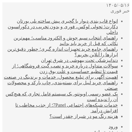
۱۴۰۵/۰۵/۱۶
خبر فوری
انواع قاب بندی دیوار با گچبری پیش ساخته پلی یورتان
دکارت؛ تحولی لوکس، فوری و بدون تخریب در دکوراسیون
داخلی
راهنمای انتخاب سیم جوش و الکترود مناسب؛ مهم‌ترین
نکاتی که قبل از خرید باید بدانید
راهنمای جامع خرید تجهیزات اندازه گیری؛ چطور دقیق‌ترین
ابزارها را آنلاین بخریم؟
دندانپزشکی تحت بیهوشی در شرق تهران
سوالات متداول درباره خرید و نصب گیت فروشگاهی؛ از
قیمت تا تنظیم حساسیت و علت بوق زدن
اهمیت آگهی برای تبلیغ محصول، خدمات و برندینگ در صنعت
راهنمای خرید لیبل برای بسته‌بندی، چاپ بارکد و محصولات
صنعتی
یک عضو رسمی اوبونتو، یک سیستم‌عامل تجاری که هیچ‌کس
آن را ندیده است
خدمات شبکه‌های اجتماعی 7Panel؛ از جذب مخاطب تا
افزایش درآمد
هزینه رنگ مو در شیراز چقدر است؟
ورود