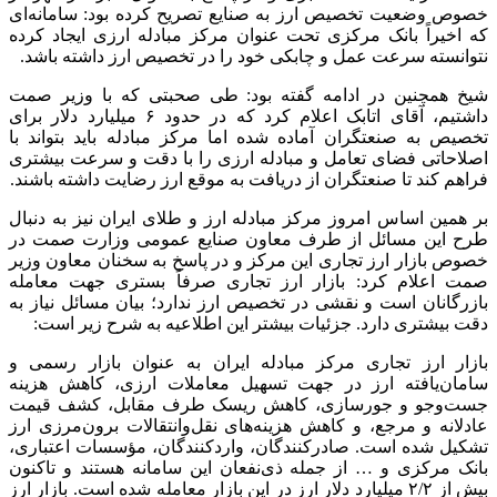
خصوص وضعیت تخصیص ارز به صنایع تصریح کرده بود: سامانه‌ای
که اخیراً بانک مرکزی تحت عنوان مرکز مبادله ارزی ایجاد کرده
نتوانسته سرعت عمل و چابکی خود را در تخصیص ارز داشته باشد.
شیخ همچنین در ادامه گفته بود: طی صحبتی که با وزیر
صمت
داشتیم، آقای اتابک اعلام کرد که در حدود ۶ میلیارد دلار برای
تخصیص به صنعتگران آماده شده اما مرکز مبادله باید بتواند با
اصلاحاتی فضای تعامل و مبادله ارزی را با دقت و سرعت بیشتری
فراهم کند تا صنعتگران از دریافت به موقع ارز رضایت داشته باشند.
بر همین اساس امروز مرکز مبادله ارز و طلای ایران نیز به دنبال
طرح این مسائل از طرف معاون صنایع عمومی وزارت
صمت
در
خصوص بازار ارز تجاری این مرکز و در پاسخ به سخنان معاون وزیر
صمت
اعلام کرد: بازار ارز تجاری صرفاً بستری جهت معامله
بازرگانان است و نقشی در تخصیص ارز ندارد؛ بیان مسائل نیاز به
دقت بیشتری دارد. جزئیات بیشتر این اطلاعیه به شرح زیر است:
بازار ارز تجاری مرکز مبادله ایران به عنوان بازار رسمی و
سامان‌یافته ارز در جهت تسهیل معاملات ارزی، کاهش هزینه
جست‌وجو و
جورسازی
، کاهش ریسک طرف مقابل، کشف قیمت
عادلانه و مرجع، و کاهش هزینه‌های
نقل‌وانتقالات
برون‌مرزی ارز
تشکیل شده است. صادرکنندگان، واردکنندگان، مؤسسات اعتباری،
بانک مرکزی و … از جمله ذی‌نفعان این سامانه هستند و تاکنون
بیش از ۲/۲ میلیارد دلار ارز در این بازار معامله شده است. بازار ارز