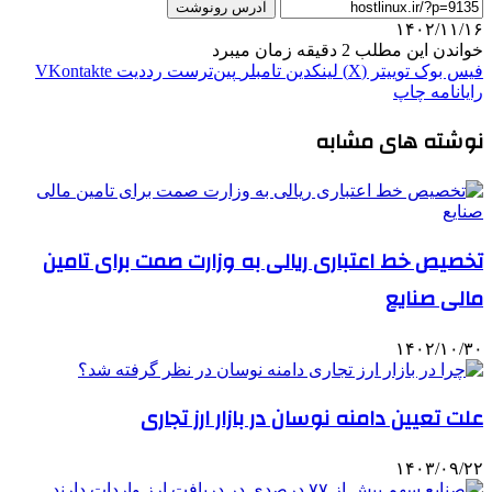
آدرس رونوشت
۱۴۰۲/۱۱/۱۶
خواندن این مطلب 2 دقیقه زمان میبرد
فیس بوک
توییتر (X)
لینکدین
‫تامبلر
‫پین‌ترست
‫رددیت
‫VKontakte
رایانامه
چاپ
نوشته های مشابه
تخصیص خط اعتباری ریالی به وزارت صمت برای تامین
مالی صنایع
۱۴۰۲/۱۰/۳۰
علت تعیین دامنه نوسان در بازار ارز تجاری
۱۴۰۳/۰۹/۲۲