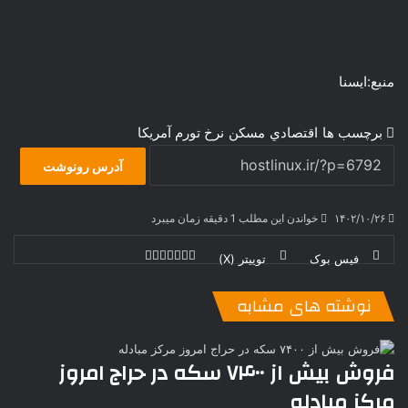
منبع:ایسنا
برچسب ها
اقتصادي
مسكن
نرخ تورم آمریکا
آدرس رونوشت
۱۴۰۲/۱۰/۲۶
خواندن این مطلب 1 دقیقه زمان میبرد
فیس بوک
توییتر (X)
ل
ر
چ
ی
ت
پ
ا
ا
ر
V
ن
ا
ی
ی
د
K
پ
نوشته های مشابه
ا
د
ک
م
o
ن‌
ب
ت
ی
ن
د
n
ی
ل
ا
t
ر
ت
فروش بیش از ۷۴۰۰ سکه در حراج امروز
ر
a
م
ن
س
مرکز مبادله
k
ه
ت