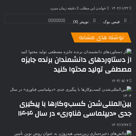
۱۴۰۲/۱۱/۲۲
خواندن این مطلب 2 دقیقه زمان میبرد
فیس بوک
توییتر (X)
ل
ر
چ
ی
ت
پ
ا
ا
ر
V
ن
ا
ی
ی
د
K
پ
نوشته های مشابه
ا
د
ک
م
o
ن‌
ب
ت
ی
ن
د
n
ی
ل
ا
t
ر
ت
از دستاوردهای دانشمندان برنده جایزه
ر
a
م
ن
س
مصطفی تولید محتوا کنید
k
ه
ت
t
e
۱۴۰۴/۰۵/۰۴
بین‌المللی‌شدن کسب‌وکارها با پیگیری
جدی «دیپلماسی فناوری» در سال ۱۴۰۴
۱۴۰۲/۱۲/۲۷