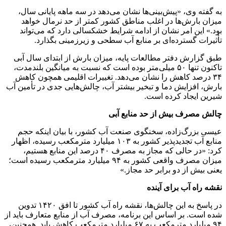
به گفته وی، «پیش‌بینی‌ها نشان می‌دهد در سه ماهه پایانی سال،
میزان بارش‌ها در اغلب مناطق کشور کمتر از حد نرمال خواهد
بود.» این امر نشان از ادامه شرایط خشکسالی دارد که می‌تواند
تأثیرات گسترده‌ای بر منابع آب سطحی و زیرزمینی بگذارد.
طبق گزارش دفتر مطالعات پایه، میزان بارش از ابتدای سال آبی
تاکنون تنها ۵۰ میلی‌متر بوده است که نسبت به میانگین بلندمدت،
۳۴ درصد کاهش را نشان می‌دهد. تغییرات اقلیمی همچون کاهش
بارش، افزایش دما و تبخیر بیشتر آب، چالش‌هایی جدی در تأمین آب
شیرین ایجاد کرده است.
چالش مصرف بیش از حد منابع آبی
عیسی بزرگ‌زاده، سخنگوی صنعت آب کشور، با بیان اینکه حجم
منابع آب تجدیدپذیر کشور به ۱۰۳ میلیارد مترمکعب رسیده، اظهار
کرد: «در حالی که مجاز به مصرف ۴۰ درصد این منابع هستیم،
میزان مصرف واقعی کشور به ۹۴ میلیارد مترمکعب رسیده است؛
یعنی بیش از دو برابر حد مجاز.»
نقشه راه آب برای آینده
در پاسخ به این چالش‌ها، نقشه راه آب کشور تا افق ۱۴۲۰ تدوین
شده است. بر اساس این برنامه، مصرف آب از منابع متعارف باید از
۹۴ میلیارد مترمکعب به ۶۷ میلیارد مترمکعب کاهش یابد. همچنین،