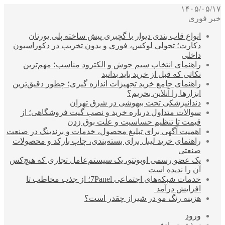
۱۴۰۵/۰۵/۱۷
خبر فوری
انواع قاب بندی دیوار با گچبری پیش ساخته پلی یورتان
دکارت؛ تحولی لوکس، فوری و بدون تخریب در دکوراسیون
داخلی
راهنمای انتخاب سیم جوش و الکترود مناسب؛ مهم‌ترین
نکاتی که قبل از خرید باید بدانید
راهنمای جامع خرید تجهیزات اندازه گیری؛ چطور دقیق‌ترین
ابزارها را آنلاین بخریم؟
دندانپزشکی تحت بیهوشی در شرق تهران
سوالات متداول درباره خرید و نصب گیت فروشگاهی؛ از
قیمت تا تنظیم حساسیت و علت بوق زدن
اهمیت آگهی برای تبلیغ محصول، خدمات و برندینگ در صنعت
راهنمای خرید لیبل برای بسته‌بندی، چاپ بارکد و محصولات
صنعتی
یک عضو رسمی اوبونتو، یک سیستم‌عامل تجاری که هیچ‌کس
آن را ندیده است
خدمات شبکه‌های اجتماعی 7Panel؛ از جذب مخاطب تا
افزایش درآمد
هزینه رنگ مو در شیراز چقدر است؟
ورود