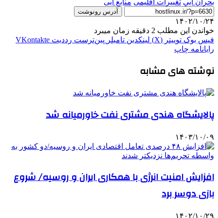
بحران آبي
تغییرات اقلیمی
منابع آبی
آدرس رونوشت
۱۴۰۲/۱۰/۲۴
خواندن این مطلب 2 دقیقه زمان میبرد
فیس بوک
توییتر (X)
لینکدین
‫تامبلر
‫پین‌ترست
‫رددیت
‫VKontakte
رایانامه
چاپ
نوشته های مشابه
پالایشگاه هندی مشتری نفت خاورمیانه شد
۱۴۰۳/۱۰/۰۹
افزایش امنیت انرژی با همکاری ایران و روسیه/ شروع
بازی دوسر برد
۱۴۰۲/۱۰/۲۹