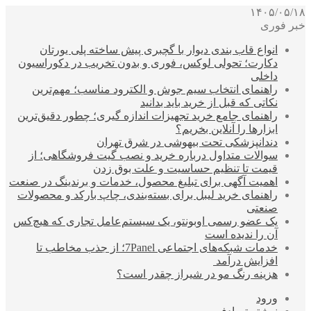
۱۴۰۵/۰۵/۱۸
خبر فوری
انواع قاب بندی دیوار با گچبری پیش ساخته پلی یورتان
دکارت؛ تحولی لوکس، فوری و بدون تخریب در دکوراسیون
داخلی
راهنمای انتخاب سیم جوش و الکترود مناسب؛ مهم‌ترین
نکاتی که قبل از خرید باید بدانید
راهنمای جامع خرید تجهیزات اندازه گیری؛ چطور دقیق‌ترین
ابزارها را آنلاین بخریم؟
دندانپزشکی تحت بیهوشی در شرق تهران
سوالات متداول درباره خرید و نصب گیت فروشگاهی؛ از
قیمت تا تنظیم حساسیت و علت بوق زدن
اهمیت آگهی برای تبلیغ محصول، خدمات و برندینگ در صنعت
راهنمای خرید لیبل برای بسته‌بندی، چاپ بارکد و محصولات
صنعتی
یک عضو رسمی اوبونتو، یک سیستم‌عامل تجاری که هیچ‌کس
آن را ندیده است
خدمات شبکه‌های اجتماعی 7Panel؛ از جذب مخاطب تا
افزایش درآمد
هزینه رنگ مو در شیراز چقدر است؟
ورود