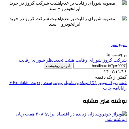
منبع:مهر
برچسب ها
شرکت کروز
شورای رقابت
هیئت تجدیدنظر شورای رقابت
آدرس رونوشت
۱۴۰۲/۱۱/۱۶
کمتر از یک دقیقه
فیس بوک
توییتر (X)
لینکدین
‫تامبلر
‫پین‌ترست
‫رددیت
‫VKontakte
رایانامه
چاپ
نوشته های مشابه