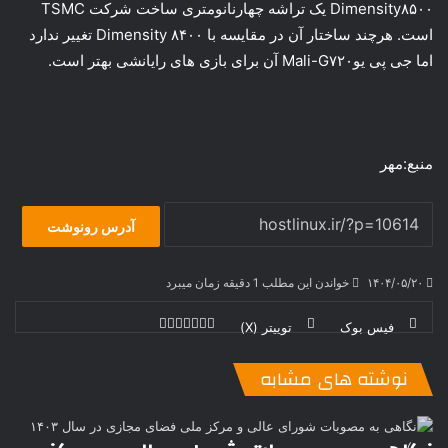
Dimensity۸۵۰۰ یک تراشه چهارنانومتری ساخت شرکت TSMC
است. هرچند ساختار آن در مقایسه با Dimensity ۸۴۰۰ تغییر ندارد
اما جی پی یوMali-G۷۲۰ آن برای بازی های رایانشی بهتر است.
منبع:مهر
آدرس رونوشت
۱۴۰۴/۰۵/۲۰
خواندن این مطلب 1 دقیقه زمان میبرد
فیس بوک
توییتر (X)
ل
ر
چ
ی
ت
پ
ا
ا
ر
V
ن
ا
ی
ی
د
K
پ
نوشته های مشابه
ا
د
ک
م
o
ن‌
ب
ت
ی
ن
د
n
ی
ل
ا
t
ر
ت