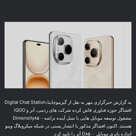
به گزارش خبرگزاری مهر به نقل از گیزموچاینا،Digital Chat Station
افشاگر حوزه فناوری فاش کرده شرکت های ردمی، آنر و iQOO
مشغول توسعه موبایل هایی با نسل آینده تراشهDimensity۸۵۰۰
هستند. اکنون افشاگر مذکور با انتشار پستی در شبکه میکروبلاگ ویبو
اندازه باتری موبایل D۸۵۰۰ آنر را تایید کرد.