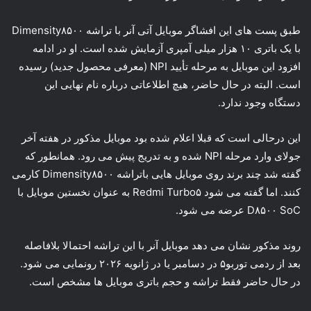
طبق پست های این افشاگر موبایل آتی آنر با تراشه Dimensity۸۵۰۰
با یک باتری ۱۰ هزار میلی آمپری آزمایش شده است. او در ادامه
افزود این موبایل به مرحله تأیید NPI (معرفی محصول جدید) رسیده
است. البته در حال حاضر، هیچ اطلاعاتی درباره نام نهایی این
دستگاه وجود ندارد.
این درحالی است که قبلا اعلام شده بود موبایل مذکور در هفته آخر
جولای وارد مرحله NPI شده و به تدریج پیش می رود. همانطور که
گفته شد چند برند روی موبایل هایی باتراشه Dimensity۸۵۰۰ کارمی
کنند. اما گفته می شود Redmi Turbo۵ به عنوان نخستین موبایل با
D۸۵۰۰ SoC عرضه می شود.
روند مذکور نشان می دهد موبایل آنر با این تراشه احتمالا بلافاصله
بعد از ردمی توربو۵ در دسامبر یا در ژانویه ۲۰۲۶ رونمایی می شود.
در حال حاضر فقط تراشه و حجم باتری موبایل ها مشخص است.