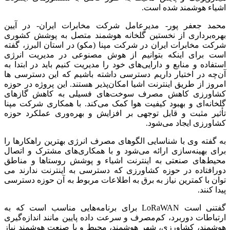
اشیاء هوشمند شده است.
محمد جعفر پور- مدیرعامل شرکت مخابرات ایران- در آیین
بهره‌برداری از نخستین گلخانه هوشمند متصل به پوشش کشوری
شرکت مخابرات ایران در شرکت مپنا (مکو) در استان البرز، گفته
است برای اینکه بتوانیم از هوش مصنوعی در مدیریت انرژی
استفاده و منابع و دارایی‌های خود را مدیریت کنیم باید در ابتدا به
آن‌چه در اختیار داریم دسترسی داشته باشیم که این دسترسی ها
امروز از طریق اینترنت اشیا امکان‌پذیر هستند. این پروژه در حوزه
کشاورزی کاهش مصرف سوخت‌های فسیلی به کاهش گازهای
گلخانه‌ای و بهبود کیفیت هوا کمک می‌کند. با همکاری شرکت مپنا
تأثیر مثبت و قابل توجهی بر افزایش و بهره‌وری عملکرد حوزه
کشاورزی ایجاد می‌شود.
به گفته وی با شناسایی الگوهای مصرف انرژی بهترین راهکارها را
برای بهینه‌سازی ارائه می‌شود و با همکاری‌های مشترک و اتصال
محیط‌های صنعتی به اینترنت اشیاء و پوشش روستاها و مناطق
دورافتاده در حوزه کشاورزی که دسترسی به اینترنت ندارند می
توان با کمترین نیاز به برق به اطلاعات مربوط به آن حوزه دسترسی
پیدا کنند.
گفتنی است LoRaWAN برای برنامه‌هایی مناسب است که به
ارتباطات دوربرد، کم‌مصرف و سرعت داده پایین مانند اندازه‌گیری
هوشمند، کشاورزی، شهر هوشمند، محیط و یا صنعت هوشمند نیاز