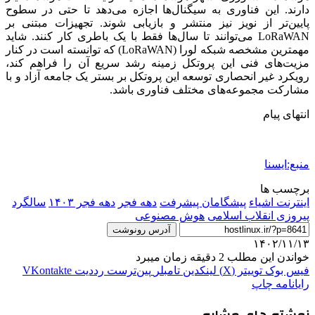
دارند. این فناوری به سیگنال‌ها اجازه می‌دهد تا حتی در سطوح
پایین‌تر از نویز نیز منتشر و بازیابی شوند. تجهیزات مبتنی بر
LoRaWAN می‌توانند تا سال‌ها فقط با یک باطری کار کنند. شاید
مهمترین مشخصه شبکه لورا (LoRaWAN) که توانسته است در کنار
مزیت‌های فنی این پروتکل زمینه رشد سریع آن را فراهم کند،
رویکرد غیر انحصاری توسعه این پروتکل بر بستر یک جامعه آزاد و با
مشارکت مجموعه‌های مختلف فناوری باشد.
انتهای پیام
منبع:ایسنا
برچسب ها
اینترنت اشیاء
پیشگامان پیشرفت
دهه فجر
دهه فجر ۱۴۰۳
سالگرد
پیروزی انقلاب اسلامی
هوش مصنوعی
آدرس رونوشت
۱۴۰۲/۱۱/۱۳
خواندن این مطلب 2 دقیقه زمان میبرد
فیس بوک
توییتر (X)
لینکدین
‫تامبلر
‫پین‌ترست
‫رددیت
‫VKontakte
رایانامه
چاپ