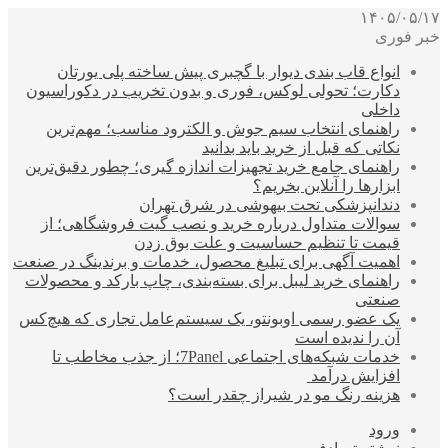
۱۴۰۵/۰۵/۱۷
خبر فوری
انواع قاب بندی دیوار با گچبری پیش ساخته پلی یورتان
دکارت؛ تحولی لوکس، فوری و بدون تخریب در دکوراسیون
داخلی
راهنمای انتخاب سیم جوش و الکترود مناسب؛ مهم‌ترین
نکاتی که قبل از خرید باید بدانید
راهنمای جامع خرید تجهیزات اندازه گیری؛ چطور دقیق‌ترین
ابزارها را آنلاین بخریم؟
دندانپزشکی تحت بیهوشی در شرق تهران
سوالات متداول درباره خرید و نصب گیت فروشگاهی؛ از
قیمت تا تنظیم حساسیت و علت بوق زدن
اهمیت آگهی برای تبلیغ محصول، خدمات و برندینگ در صنعت
راهنمای خرید لیبل برای بسته‌بندی، چاپ بارکد و محصولات
صنعتی
یک عضو رسمی اوبونتو، یک سیستم‌عامل تجاری که هیچ‌کس
آن را ندیده است
خدمات شبکه‌های اجتماعی 7Panel؛ از جذب مخاطب تا
افزایش درآمد
هزینه رنگ مو در شیراز چقدر است؟
ورود