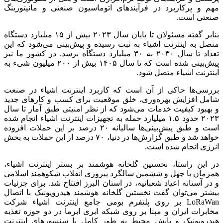
مهم و پرکاربرد در فرآیندهای اتوماسیون صنعتی و مانیتورینگ
صنعتی است.
بنابر گفته مسئولان تا پایان سال ۲۰۲۳ بیش از ۱۵ میلیارد دستگاه
متصل به اینترنت اشیاء به ثبت رسیده و پیش‌بینی می‌شود که این
تعداد تا سال ۲۰۳۰ به ۳۰ میلیارد دستگاه برسد. در کشور ما نیز
پیش‌بینی شده است که تا سال ۱۴۰۵ بیش از ۲۰۰ میلیون شیء به
اینترنت اشیاء متصل شود.
بررسی‌ها حاکی از آن است که کاربرد اینترنت اشیاء در صنعت
شامل افزایش بهره‌وری، خلق موقعیت برای کسب و کارهای جدید
و بهبود کیفیت خدمات می‌شود که از نظر امنیتی طبق آمار تا سال
۲۰۲۳ حدود ۱.۵ میلیارد حمله به تجهیزات اینترنت اشیاء انجام شده
است و طبق پیش‌بینی‌ها سالیانه ۲۰ درصد بر این حملات افزوده
خواهد شد و طبق گزارش‌ها در دنیا، ۷۰ درصد از این حملات به بخش
انرژی انجام شده است.
در این راستا، نخستین گلخانه هوشمند بر بستر اینترنت اشیاء،
همزمان با چهل و ششمین سالگرد پیروزی انقلاب شکوهمند اسلامی
و در آستانه اعیاد شعبانیه، در استان البرز افتتاح شد. برای جزئیات
بیشتر می‌توان گفت نخستین گلخانه هوشمند هیدروپونیک با اتصال
LoRaWan بر روی پلتفرم بومی جامع اینترنت اشیاء شرکت
مخابرات ایران و مپنا بر روی شبکه ابری ابرما در دو حوزه تغذیه
هیدروپونیک و پایش محیط به طور کامل با سنسورهای اینترنت