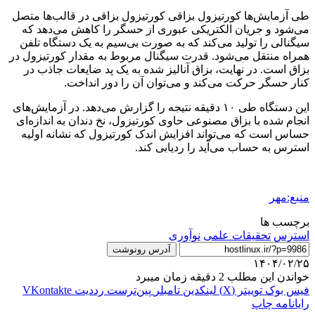
طی آزمایش‌ها
کورتیزول
بزاقی
کورتیزول
بزاقی در قالب‌ها متصل
می‌شود و جریان الکتریکی عبوری از حسگر را کاهش می‌دهد که
سیگنالی را تولید می‌کند که به صورت بی‌سیم به یک دستگاه تلفن
همراه منتقل می‌شود. قدرت سیگنال مربوط به مقدار
کورتیزول
در
بزاق است. در نهایت، بزاق آنالیز شده به یک
پد
ضایعات
جاذب
در
کنار حسگر حرکت می‌کند و می‌توان آن را دور انداخت.
این دستگاه طی ۱۰ دقیقه نتیجه را گزارش می‌دهد. در آزمایش‌های
انجام شده با بزاق مصنوعی حاوی
کورتیزول
، نخ دندان به اندازه‌ای
حساس است که می‌تواند افزایش اندک
کورتیزول
که نشانه اولیه
استرس به حساب می‌آید را ردیابی کند.
منبع:مهر
برچسب ها
استرس
تحقیقات علمی
نوآوری
آدرس رونوشت
۱۴۰۴/۰۲/۲۵
خواندن این مطلب 2 دقیقه زمان میبرد
فیس بوک
توییتر (X)
لینکدین
‫تامبلر
‫پین‌ترست
‫رددیت
‫VKontakte
رایانامه
چاپ