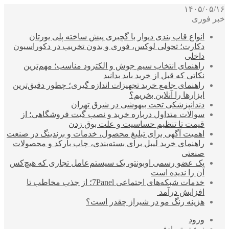
۱۴۰۵/۰۵/۱۶
خبر فوری
انواع قاب بندی دیوار با گچبری پیش ساخته پلی یورتان
دکارت؛ تحولی لوکس، فوری و بدون تخریب در دکوراسیون
داخلی
راهنمای انتخاب سیم جوش و الکترود مناسب؛ مهم‌ترین
نکاتی که قبل از خرید باید بدانید
راهنمای جامع خرید تجهیزات اندازه گیری؛ چطور دقیق‌ترین
ابزارها را آنلاین بخریم؟
دندانپزشکی تحت بیهوشی در شرق تهران
سوالات متداول درباره خرید و نصب گیت فروشگاهی؛ از
قیمت تا تنظیم حساسیت و علت بوق زدن
اهمیت آگهی برای تبلیغ محصول، خدمات و برندینگ در صنعت
راهنمای خرید لیبل برای بسته‌بندی، چاپ بارکد و محصولات
صنعتی
یک عضو رسمی اوبونتو، یک سیستم‌عامل تجاری که هیچ‌کس
آن را ندیده است
خدمات شبکه‌های اجتماعی 7Panel؛ از جذب مخاطب تا
افزایش درآمد
هزینه رنگ مو در شیراز چقدر است؟
ورود