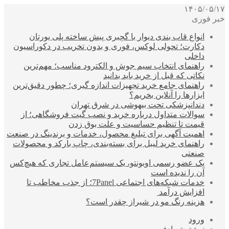
۱۴۰۵/۰۵/۱۷
خبر فوری
انواع قاب بندی دیوار با گچبری پیش ساخته پلی یورتان
دکارت؛ تحولی لوکس، فوری و بدون تخریب در دکوراسیون
داخلی
راهنمای انتخاب سیم جوش و الکترود مناسب؛ مهم‌ترین
نکاتی که قبل از خرید باید بدانید
راهنمای جامع خرید تجهیزات اندازه گیری؛ چطور دقیق‌ترین
ابزارها را آنلاین بخریم؟
دندانپزشکی تحت بیهوشی در شرق تهران
سوالات متداول درباره خرید و نصب گیت فروشگاهی؛ از
قیمت تا تنظیم حساسیت و علت بوق زدن
اهمیت آگهی برای تبلیغ محصول، خدمات و برندینگ در صنعت
راهنمای خرید لیبل برای بسته‌بندی، چاپ بارکد و محصولات
صنعتی
یک عضو رسمی اوبونتو، یک سیستم‌عامل تجاری که هیچ‌کس
آن را ندیده است
خدمات شبکه‌های اجتماعی 7Panel؛ از جذب مخاطب تا
افزایش درآمد
هزینه رنگ مو در شیراز چقدر است؟
ورود