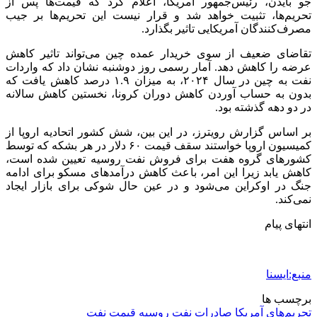
جو بایدن، رئیس‌جمهور آمریکا، اعلام کرد که قیمت‌ها پس از
تحریم‌ها، تثبیت خواهد شد و قرار نیست این تحریم‌ها بر جیب
مصرف‌کنندگان آمریکایی تاثیر بگذارد.
تقاضای ضعیف از سوی خریدار عمده چین می‌تواند تاثیر کاهش
عرضه را کاهش دهد. آمار رسمی روز دوشنبه نشان داد که واردات
نفت به چین در سال ۲۰۲۴، به میزان ۱.۹ درصد کاهش یافت که
بدون به حساب آوردن کاهش دوران کرونا، نخستین کاهش سالانه
در دو دهه گذشته بود.
بر اساس گزارش رویترز، در این بین، شش کشور اتحادیه اروپا از
کمیسیون اروپا خواستند سقف قیمت ۶۰ دلار در هر بشکه که توسط
کشورهای گروه هفت برای فروش نفت روسیه تعیین شده است،
کاهش یابد زیرا این امر، باعث کاهش درآمدهای مسکو برای ادامه
جنگ در اوکراین می‌شود و در عین حال شوکی برای بازار ایجاد
نمی‌کند.
انتهای پیام
منبع:ایسنا
برچسب ها
تحریم‌های آمریکا
صادرات نفت روسیه
قيمت نفت