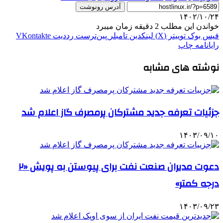
آدرس رونوشت
۱۴۰۲/۱۰/۲۴
خواندن این مطلب 2 دقیقه زمان میبرد
فیس بوک
توییتر (X)
لینکدین
‫تامبلر
‫پین‌ترست
‫رددیت
‫VKontakte
رایانامه
چاپ
نوشته های مشابه
جزئیات تعرفه جدید مشترکان پرمصرف گاز اعلام شد
۱۴۰۳/۰۹/۱۰
دعوت مدیران صنعت نفت برای پیوستن به پویش «۲
درجه کمتر»
۱۴۰۳/۰۹/۲۳