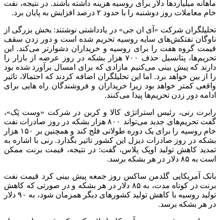
ماهانه میلیاردها دلار برای روسیه هزینه داشته باشند. در نتیجه، نفت
خام معاملات روز دوشنبه را با حدود ۲ درصد افزایش به پایان برد.
تحلیلگران شرکت «آی ان جی» در یادداشتی نوشتند: بخش بزرگی از
ناوگان نفتکش‌های سایه روسیه تحریم شده است و دور زدن سقف
قیمت گروه هفت را برای روسیه و خریداران دشوارتر می‌کند. این
تحریم‌ها، پتانسیل حذف ۷۰۰ هزار بشکه در روز عرضه از بازار را
دارند که پیش بینی می‌کنیم مازادی که برای امسال برآورد شده بود
را از بین خواهد برد. اما این تحلیلگران اضافه کردند که احتمالا، تاثیر
واقعی کمتر خواهد بود زیرا خریداران و فروشندگان راه هایی برای
ادامه دور زدن تحریم‌ها پیدا می‌کنند.
رابرت رنی، رئیس استراتژی کالا و کربن در شرکت «وست پَک»،
گفت تحریم‌های جدید می‌تواند ۸۰۰ هزار بشکه در روز صادرات نفت
خام روسیه را برای یک دوره طولانی فلج کند و همچنین بر ۱۵۰ هزار
بشکه در روز صادرات دیزل این کشور تاثیر بگذارد. رنی با اشاره به
تمدید کاهش تولید اوپک پلاس، گفت: در نتیجه، قیمت برنت ممکن
است به ۸۵ دلار در هر بشکه برسد.
بانک آمریکایی گلدمن ساکس روز جمعه پیش بینی کرد قیمت نفت
برنت در کوتاه مدت، به ۸۵ دلار در هر بشکه و در صورتی که کاهش
تولید روسیه با کاهش تولید کشورهای دیگر همزمان شود، به ۹۰ دلار
در هر بشکه برسد.