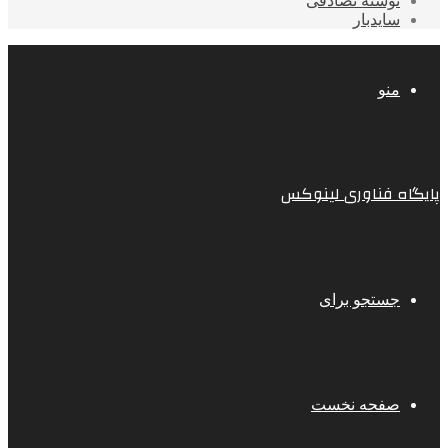
نوشته تصادفی
سایدبار
منو
پایگاه فناوری لینوکس
جستجو برای
صفحه نخست