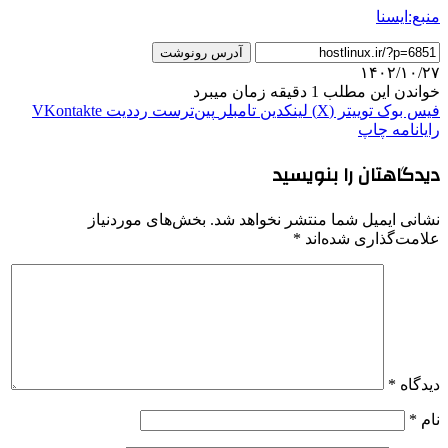
منبع:ایسنا
آدرس رونوشت
۱۴۰۲/۱۰/۲۷
خواندن این مطلب 1 دقیقه زمان میبرد
فیس بوک
توییتر (X)
لینکدین
‫تامبلر
‫پین‌ترست
‫رددیت
‫VKontakte
رایانامه
چاپ
دیدگاهتان را بنویسید
نشانی ایمیل شما منتشر نخواهد شد.
بخش‌های موردنیاز
علامت‌گذاری شده‌اند
*
دیدگاه
*
نام
*