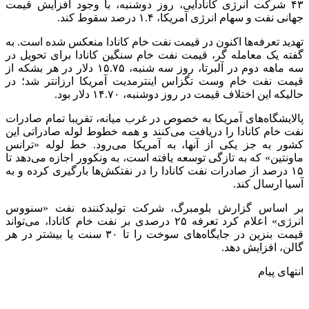
۴۳ شرکت انرژی کانادایی، روز دوشنبه، با وجود افزایش قیمت
جهانی نفت و سهام انرژی آمریکا، ۱.۴ درصد سقوط کند.
تهدید تعرفه‌ها اکنون در قیمت نفت خام کانادا منعکس شده است. به
گفته یک معامله گر، قیمت نفت خام سنگین کانادا برای تحویل در
سه ماهه دوم در آلبرتا، روز سه شنبه، ۱۵.۷۵ دلار در هر بشکه از
قیمت نفت خام وست تگزاس اینترمدیت آمریکا ارزانتر شد؛ در
حالیکه این اختلاف قیمت در روز دوشنبه، ۱۴.۷۰ دلار بود.
پالایشگاه‌های آمریکا به خصوص در غرب میانه، تقریبا تمام صادرات
نفت خام کانادا را دریافت می‌کنند و همه خطوط لوله صادراتی این
کشور به جز یکی از آنها، به آمریکا می‌رود. خط لوله «ترانس
ماونتین» که به تازگی توسعه یافته است، به ونکوور اجازه می‌دهد تا
۱۵ درصد از صادرات نفت کانادا را در نفتکش‌ها بارگیری کرده و به
آسیا ارسال کند.
بر اساس گزارش بلومبرگ، شرکت تولیدکننده نفت «سنووس
انرژی» اعلام کرد تعرفه ۲۵ درصدی بر نفت خام کانادا، می‌تواند
قیمت بنزین در جایگاه‌های سوخت را تا ۳۰ سنت یا بیشتر در هر
گالن، افزایش دهد.
انتهای پیام