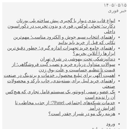
۱۴۰۵/۰۵/۱۵
خبر فوری
انواع قاب بندی دیوار با گچبری پیش ساخته پلی یورتان
دکارت؛ تحولی لوکس، فوری و بدون تخریب در دکوراسیون
داخلی
راهنمای انتخاب سیم جوش و الکترود مناسب؛ مهم‌ترین
نکاتی که قبل از خرید باید بدانید
راهنمای جامع خرید تجهیزات اندازه گیری؛ چطور دقیق‌ترین
ابزارها را آنلاین بخریم؟
دندانپزشکی تحت بیهوشی در شرق تهران
سوالات متداول درباره خرید و نصب گیت فروشگاهی؛ از
قیمت تا تنظیم حساسیت و علت بوق زدن
اهمیت آگهی برای تبلیغ محصول، خدمات و برندینگ در صنعت
راهنمای خرید لیبل برای بسته‌بندی، چاپ بارکد و محصولات
صنعتی
یک عضو رسمی اوبونتو، یک سیستم‌عامل تجاری که هیچ‌کس
آن را ندیده است
خدمات شبکه‌های اجتماعی 7Panel؛ از جذب مخاطب تا
افزایش درآمد
هزینه رنگ مو در شیراز چقدر است؟
ورود