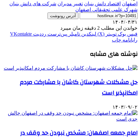
اصفهان
اقتصاد دانش بنیان
تغییر مدیران
شرکت های دانش بنیان
شهرک علمی تحقیقاتی اصفهان
آدرس رونوشت
۱۴۰۴/۰۴/۳۱
خواندن این مطلب 2 دقیقه زمان میبرد
فیس بوک
توییتر (X)
لینکدین
‫تامبلر
‫پین‌ترست
‫رددیت
‫VKontakte
رایانامه
چاپ
نوشته های مشابه
حل مشکلات شهرستان کاشان با مشارکت مردم
امکانپذیر است
۱۴۰۳/۰۹/۰۲
امام جمعه اصفهان: مشخص نبودن حد وقف در