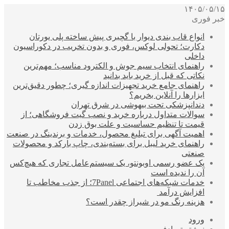
۱۴۰۵/۰۵/۱۵
خبر فوری
انواع قاب بندی دیوار با گچبری پیش ساخته پلی یورتان
دکارت؛ تحولی لوکس، فوری و بدون تخریب در دکوراسیون
داخلی
راهنمای انتخاب سیم جوش و الکترود مناسب؛ مهم‌ترین
نکاتی که قبل از خرید باید بدانید
راهنمای جامع خرید تجهیزات اندازه گیری؛ چطور دقیق‌ترین
ابزارها را آنلاین بخریم؟
دندانپزشکی تحت بیهوشی در شرق تهران
سوالات متداول درباره خرید و نصب گیت فروشگاهی؛ از
قیمت تا تنظیم حساسیت و علت بوق زدن
اهمیت آگهی برای تبلیغ محصول، خدمات و برندینگ در صنعت
راهنمای خرید لیبل برای بسته‌بندی، چاپ بارکد و محصولات
صنعتی
یک عضو رسمی اوبونتو، یک سیستم‌عامل تجاری که هیچ‌کس
آن را ندیده است
خدمات شبکه‌های اجتماعی 7Panel؛ از جذب مخاطب تا
افزایش درآمد
هزینه رنگ مو در شیراز چقدر است؟
ورود