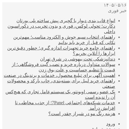
۱۴۰۵/۰۵/۱۶
خبر فوری
انواع قاب بندی دیوار با گچبری پیش ساخته پلی یورتان
دکارت؛ تحولی لوکس، فوری و بدون تخریب در دکوراسیون
داخلی
راهنمای انتخاب سیم جوش و الکترود مناسب؛ مهم‌ترین
نکاتی که قبل از خرید باید بدانید
راهنمای جامع خرید تجهیزات اندازه گیری؛ چطور دقیق‌ترین
ابزارها را آنلاین بخریم؟
دندانپزشکی تحت بیهوشی در شرق تهران
سوالات متداول درباره خرید و نصب گیت فروشگاهی؛ از
قیمت تا تنظیم حساسیت و علت بوق زدن
اهمیت آگهی برای تبلیغ محصول، خدمات و برندینگ در صنعت
راهنمای خرید لیبل برای بسته‌بندی، چاپ بارکد و محصولات
صنعتی
یک عضو رسمی اوبونتو، یک سیستم‌عامل تجاری که هیچ‌کس
آن را ندیده است
خدمات شبکه‌های اجتماعی 7Panel؛ از جذب مخاطب تا
افزایش درآمد
هزینه رنگ مو در شیراز چقدر است؟
ورود