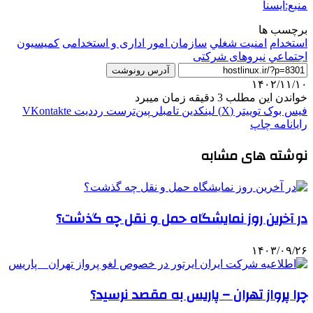
منبع:ایسنا
برچسب ها
استخدام
امنيت شغلي
سازمان امور اداری و استخدامی
كميسيون
اجتماعي
نیروهای شرکتی
آدرس رونوشت
۱۴۰۲/۱۱/۱۰
خواندن این مطلب 3 دقیقه زمان میبرد
فیس بوک
توییتر (X)
لینکدین
‫تامبلر
‫پین‌ترست
‫رددیت
‫VKontakte
رایانامه
چاپ
نوشته های مشابه
در آخرین روز نمایشگاه حمل و نقل چه گذشت؟
۱۴۰۳/۰۹/۲۶
چرا پرواز تهران – پاریس به مقصد نرسید؟