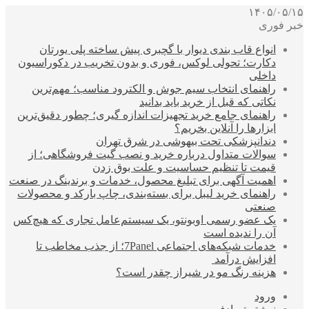
۱۴۰۵/۰۵/۱۵
خبر فوری
انواع قاب بندی دیوار با گچبری پیش ساخته پلی یورتان
دکارت؛ تحولی لوکس، فوری و بدون تخریب در دکوراسیون
داخلی
راهنمای انتخاب سیم جوش و الکترود مناسب؛ مهم‌ترین
نکاتی که قبل از خرید باید بدانید
راهنمای جامع خرید تجهیزات اندازه گیری؛ چطور دقیق‌ترین
ابزارها را آنلاین بخریم؟
دندانپزشکی تحت بیهوشی در شرق تهران
سوالات متداول درباره خرید و نصب گیت فروشگاهی؛ از
قیمت تا تنظیم حساسیت و علت بوق زدن
اهمیت آگهی برای تبلیغ محصول، خدمات و برندینگ در صنعت
راهنمای خرید لیبل برای بسته‌بندی، چاپ بارکد و محصولات
صنعتی
یک عضو رسمی اوبونتو، یک سیستم‌عامل تجاری که هیچ‌کس
آن را ندیده است
خدمات شبکه‌های اجتماعی 7Panel؛ از جذب مخاطب تا
افزایش درآمد
هزینه رنگ مو در شیراز چقدر است؟
ورود