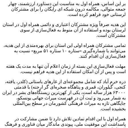
بر این اساس، همراه اول به مناسبت این دستاورد ارزشمند، چهار
جمعه متوالی، مکالمه درون شبکه
ای
رایگان را برای مشترکان
لرستانی خود فراهم کرده است.
این هدیه صرفاً ویژه مشترکان اعتباری و دائمی همراه اول در استان
لرستان بوده و استفاده از آن منوط به فعال‌سازی از سوی
مشترکان است.
تمامی مشترکان همراه اولی این استان برای بهره‌مندی از این هدیه،
می‌توانند با شماره‌گیری «ستاره ۱۰ ستاره ۵۱ مربع» نسبت به
فعال‌سازی آن اقدام کنند.
مهلت فعال‌سازی این بسته از زمان اعلام آن تنها به مدت یک هفته
است و پس از آن امکان استفاده از این هدیه فراهم نیست.
دره خرم آباد که شامل مجموعه‌ای از غارهای باستانی (
کلدر
، یافته،
کنجی
،
گیلوران
، قمری و پناهگاه صخره‌ای
گر
ارجنه) با قدمتی
۶۳۰۰۰ هزار ساله است، یکی از کهن‌ترین زیستگاه‌های بشر در ایران
به شمار می‌رود و ثبت آن در فهرست میراث جهانی یونسکو،
جایگاهی تازه به میراث فرهنگی کشورمان در سطح بین‌المللی
بخشیده است.
همراه اول با این اقدام نمادین تلاش دارد تا ضمن مشارکت در
پاسداشت این موفقیت ملی، پیوندی ماندگار میان فناوری و فرهنگ