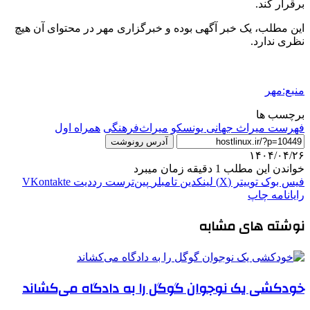
برقرار کند.
این مطلب، یک خبر آگهی بوده و خبرگزاری مهر در محتوای آن هیچ
نظری ندارد.
منبع:مهر
برچسب ها
فهرست میراث جهانی یونسکو
میراث‌فرهنگی
همراه اول
آدرس رونوشت
۱۴۰۴/۰۴/۲۶
خواندن این مطلب 1 دقیقه زمان میبرد
فیس بوک
توییتر (X)
لینکدین
‫تامبلر
‫پین‌ترست
‫رددیت
‫VKontakte
رایانامه
چاپ
نوشته های مشابه
خودکشی یک نوجوان گوگل را به دادگاه می‌کشاند