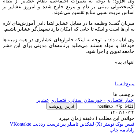
وی افزود: با توجه به تغییرات اجتماعی، نظام عشایر از نظام
تک‌محصولی مبتنی بر دام و مرتع خارج شده و امروز عشایر بر
اساس مزیت نسبی منابع تقسیم می‌شوند.
میزبان گفت: وظیفه ما در مقابل عشایر ابتدا دادن آموزش‌های لازم
به آن‌ها است و اینکه تا جایی که امکان دارد تسهیل‌گر عشایر باشیم.
وی ادامه داد: با توجه به اینکه خانوارهای عشایری در همه زمینه‌ها
خودکفا و مولد هستند می‌طلبد برنامه‌های مدونی برای این قشر
جامعه تدوین و اجرا شود.
انتهای پیام
منبع:ایسنا
برچسب ها
اخبار اقتصادی - خوزستان
استانی-اقتصادی
عشاير
آدرس رونوشت
۱۴۰۲/۱۰/۲۲
خواندن این مطلب 1 دقیقه زمان میبرد
فیس بوک
توییتر (X)
لینکدین
‫تامبلر
‫پین‌ترست
‫رددیت
‫VKontakte
رایانامه
چاپ