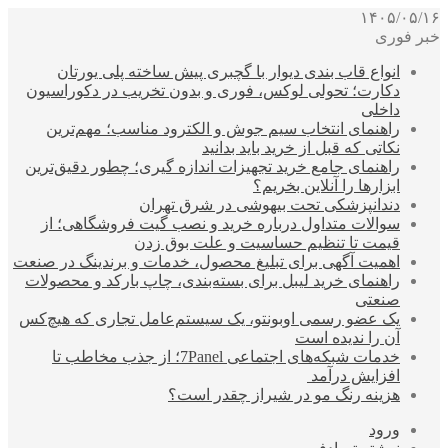
۱۴۰۵/۰۵/۱۶
خبر فوری
انواع قاب بندی دیوار با گچبری پیش ساخته پلی یورتان
دکارت؛ تحولی لوکس، فوری و بدون تخریب در دکوراسیون
داخلی
راهنمای انتخاب سیم جوش و الکترود مناسب؛ مهم‌ترین
نکاتی که قبل از خرید باید بدانید
راهنمای جامع خرید تجهیزات اندازه گیری؛ چطور دقیق‌ترین
ابزارها را آنلاین بخریم؟
دندانپزشکی تحت بیهوشی در شرق تهران
سوالات متداول درباره خرید و نصب گیت فروشگاهی؛ از
قیمت تا تنظیم حساسیت و علت بوق زدن
اهمیت آگهی برای تبلیغ محصول، خدمات و برندینگ در صنعت
راهنمای خرید لیبل برای بسته‌بندی، چاپ بارکد و محصولات
صنعتی
یک عضو رسمی اوبونتو، یک سیستم‌عامل تجاری که هیچ‌کس
آن را ندیده است
خدمات شبکه‌های اجتماعی 7Panel؛ از جذب مخاطب تا
افزایش درآمد
هزینه رنگ مو در شیراز چقدر است؟
ورود