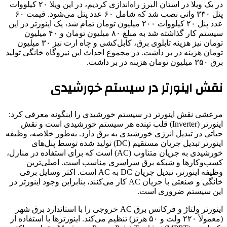
در یک ویلا در استان البرز راه‌اندازی کردیم، در این ویلا ۲۰ کیلووات
پنل ۳۳۰ واتی نصب شد که شامل ۶۰ عدد پنل می‌شود. قیمت ۶۰
عدد پنل ۲۰ کیلووات ۲۰۰ میلیون تومان تمام شد، یک اینورتر در این
سیستم کار گذاشته شد به مبلغ ۸۰ میلیون تومان و ۴۰ میلیون
تومان نیز هزینه تابلوی برق، کابل‌کشی و چاه ارت نیز ۳۰ میلیون
تومان هزینه در بر داشت. در مجموع احداث این نیروگاه خانگی تولید
برق ۳۵۰ میلیون تومان هزینه در بر داشت.
نقش اینورتر در سیستم خورشیدی
مرعشی نقش اینورتر در سیستم خورشیدی را اینگونه معرفی کرد:
اینورتر (Inverter) قلب تپنده هر سیستم خورشیدی است و نقش
حیاتی در تبدیل انرژی خورشیدی به برق دارد. به‌طور خلاصه، وظیفه
اینورتر تبدیل جریان مستقیم (DC) تولید شده توسط پنل‌های
خورشیدی به جریان متناوب (AC) است که برای استفاده در منازل،
کسب‌وکارها و شبکه برق سراسری مناسب است. اصلی‌ترین
وظیفه اینورتر، تبدیل جریان DC به AC است. اکثر وسایل برقی
خانگی و صنعتی با جریان AC کار می‌کنند، بنابراین وجود اینورتر در
این سیستم ضروری است.
اینورتر ولتاژ و فرکانس برق AC خروجی را با استاندارد برق شهر
(معمولاً ۲۲۰ ولت و ۵۰ هرتز) تنظیم می‌کند. اینورترها با استفاده از