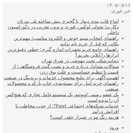
۱۴۰۵/۰۵/۱۶
خبر فوری
انواع قاب بندی دیوار با گچبری پیش ساخته پلی یورتان
دکارت؛ تحولی لوکس، فوری و بدون تخریب در دکوراسیون
داخلی
راهنمای انتخاب سیم جوش و الکترود مناسب؛ مهم‌ترین
نکاتی که قبل از خرید باید بدانید
راهنمای جامع خرید تجهیزات اندازه گیری؛ چطور دقیق‌ترین
ابزارها را آنلاین بخریم؟
دندانپزشکی تحت بیهوشی در شرق تهران
سوالات متداول درباره خرید و نصب گیت فروشگاهی؛ از
قیمت تا تنظیم حساسیت و علت بوق زدن
اهمیت آگهی برای تبلیغ محصول، خدمات و برندینگ در صنعت
راهنمای خرید لیبل برای بسته‌بندی، چاپ بارکد و محصولات
صنعتی
یک عضو رسمی اوبونتو، یک سیستم‌عامل تجاری که هیچ‌کس
آن را ندیده است
خدمات شبکه‌های اجتماعی 7Panel؛ از جذب مخاطب تا
افزایش درآمد
هزینه رنگ مو در شیراز چقدر است؟
ورود