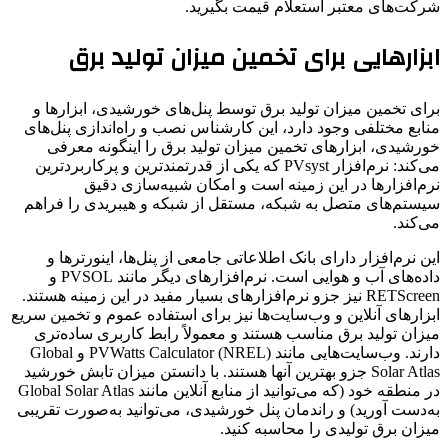
شرکت‌های معتبر استعلام قیمت بگیرید.
ابزارهایی برای تخمین میزان تولید برق
برای تخمین میزان تولید برق توسط پنل‌های خورشیدی، ابزارها و
منابع مختلفی وجود دارد، این کارشناس نصب و راه‌اندازی پنل‌های
خورشیدی، ابزارهای تخمین میزان تولید برق را اینگونه معرفی
می‌کند: نرم‌افزار PVsyst که یکی از قدرتمندترین و پرکاربردترین
نرم‌افزارها در این زمینه است و امکان شبیه‌سازی دقیق
سیستم‌های متصل به شبکه، مستقل از شبکه و هیبریدی را فراهم
می‌کند.
این نرم‌افزار دارای بانک اطلاعاتی جامعی از پنل‌ها، اینورترها و
داده‌های آب و هوایی است. نرم‌افزارهای دیگر مانند PVSOL و
RETScreen نیز جزو نرم‌افزارهای بسیار مفید در این زمینه هستند.
ابزارهای آنلاین و وب‌سایت‌ها نیز برای استفاده عموم و تخمین سریع
میزان تولید برق مناسب هستند و معمولاً رابط کاربری ساده‌تری
دارند. وب‌سایت‌هایی مانند PVWatts Calculator (NREL) و Global
Solar Atlas جزو بهترین آنها هستند. با دانستن میزان تابش خورشید
در منطقه خود (که می‌توانید از منابع آنلاین مانند Global Solar Atlas
به‌دست آورید) و راندمان پنل خورشیدی، می‌توانید به‌صورت تقریبی
میزان برق تولیدی را محاسبه کنید.