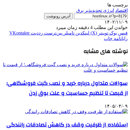
برچسب ها
اقتصاد
انرژی تجدید‌پذیر
برق
آدرس رونوشت
۱۴۰۲/۱۱/۰۹
خواندن این مطلب 4 دقیقه زمان میبرد
فیس بوک
توییتر (X)
لینکدین
‫تامبلر
‫پین‌ترست
‫رددیت
‫VKontakte
رایانامه
چاپ
نوشته های مشابه
سوالات متداول درباره خرید و نصب گیت فروشگاهی؛
از قیمت تا تنظیم حساسیت و علت بوق زدن
۱۴۰۵/۰۴/۰۹
استفاده از ظرفیت وقف در کاهش تصادفات رانندگی