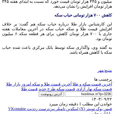
میلیون و ۴۴۵ هزار تومان قیمت خورد که نسبت به ابتدای هفته ۳۴۵
هزار تومان افزایش را نشان می‌دهد.
کاهش ۷۰۰ هزار تومانی حباب سکه
این کارشناس بازار طلا درباره حباب سکه هم گفت: بر خلاف
افزایش قیمت طلا و سکه حباب سکه در آخرین معاملات هفته
جاری با ۷۰۰ هزار تومان کاهش، برای هر قطعه سکه ۶ میلیون
تومان بود.
به گفته وی، واگذاری سکه توسط بانک مرکزی باعث شده حباب
سکه با کاهش همراه باشد.
منبع:مهر
برچسب ها
آخرین قیمت سکه و طلا
آخرین قیمت طلا و سکه امروز
بازار طلا
قیمت سکه بهار آزادی
قیمت سکه طرح جدید
قیمت طلا
آدرس رونوشت
۱۴۰۳/۰۹/۲۲
خواندن این مطلب 1 دقیقه زمان میبرد
فیس بوک
توییتر (X)
لینکدین
‫تامبلر
‫پین‌ترست
‫رددیت
‫VKontakte
رایانامه
چاپ