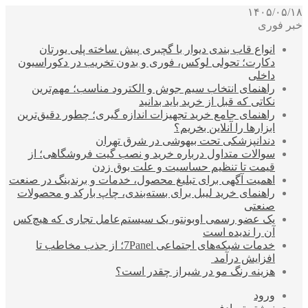
۱۴۰۵/۰۵/۱۸
خبر فوری
انواع قاب بندی دیوار با گچبری پیش ساخته پلی یورتان
دکارت؛ تحولی لوکس، فوری و بدون تخریب در دکوراسیون
داخلی
راهنمای انتخاب سیم جوش و الکترود مناسب؛ مهم‌ترین
نکاتی که قبل از خرید باید بدانید
راهنمای جامع خرید تجهیزات اندازه گیری؛ چطور دقیق‌ترین
ابزارها را آنلاین بخریم؟
دندانپزشکی تحت بیهوشی در شرق تهران
سوالات متداول درباره خرید و نصب گیت فروشگاهی؛ از
قیمت تا تنظیم حساسیت و علت بوق زدن
اهمیت آگهی برای تبلیغ محصول، خدمات و برندینگ در صنعت
راهنمای خرید لیبل برای بسته‌بندی، چاپ بارکد و محصولات
صنعتی
یک عضو رسمی اوبونتو، یک سیستم‌عامل تجاری که هیچ‌کس
آن را ندیده است
خدمات شبکه‌های اجتماعی 7Panel؛ از جذب مخاطب تا
افزایش درآمد
هزینه رنگ مو در شیراز چقدر است؟
ورود