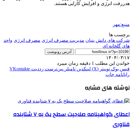
هدررفت انرژی و افزایش کارایی هستند.
منبع:مهر
برچسب ها
شرکت های دانش بنیان
مدیریت مصرف انرژی
مصرف انرژی
واحد
های گلخانه ای
آدرس رونوشت
۱۴۰۴/۰۳/۱۷
خواندن این مطلب 1 دقیقه زمان میبرد
فیس بوک
توییتر (X)
لینکدین
‫تامبلر
‫پین‌ترست
‫رددیت
‫VKontakte
رایانامه
چاپ
نوشته های مشابه
اعطای گواهینامه صلاحیت سطح یک به ۷ شتابنده
فناوری