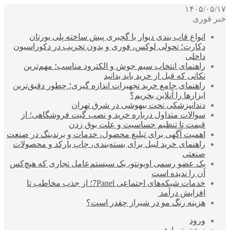
۱۴۰۵/۰۵/۱۷
خبر فوری
انواع قاب بندی دیوار با گچبری پیش ساخته پلی یورتان
دکارت؛ تحولی لوکس، فوری و بدون تخریب در دکوراسیون
داخلی
راهنمای انتخاب سیم جوش و الکترود مناسب؛ مهم‌ترین
نکاتی که قبل از خرید باید بدانید
راهنمای جامع خرید تجهیزات اندازه گیری؛ چطور دقیق‌ترین
ابزارها را آنلاین بخریم؟
دندانپزشکی تحت بیهوشی در شرق تهران
سوالات متداول درباره خرید و نصب گیت فروشگاهی؛ از
قیمت تا تنظیم حساسیت و علت بوق زدن
اهمیت آگهی برای تبلیغ محصول، خدمات و برندینگ در صنعت
راهنمای خرید لیبل برای بسته‌بندی، چاپ بارکد و محصولات
صنعتی
یک عضو رسمی اوبونتو، یک سیستم‌عامل تجاری که هیچ‌کس
آن را ندیده است
خدمات شبکه‌های اجتماعی 7Panel؛ از جذب مخاطب تا
افزایش درآمد
هزینه رنگ مو در شیراز چقدر است؟
ورود