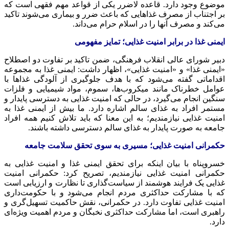
موضوع وجود دارد. قاعده لاضرر یکی از قواعد مهم فقهی است که
بر اجتناب از مصرف غذاهایی که باعث ضرر و بیماری می‌شوند تاکید
می‌کند و مصرف آنها را در اسلام حرام می‌داند.
ایمنی غذا در برابر امنیت غذایی؛ تمایز مفهومی
دبیر شورای عالی انقلاب فرهنگی، ضمن تاکید بر تفاوت دو اصطلاح
«ایمنی غذا» و «امنیت غذایی»، اظهار داشت: ایمنی غذا به مجموعه
اقداماتی گفته می‌شود که با هدف جلوگیری از آلودگی غذاها با
عوامل خطرناک مانند میکروب‌ها، سموم، مواد شیمیایی و فلزات
سنگین انجام می‌گیرد، در حالی که امنیت غذایی به دسترسی پایدار و
مستمر افراد به غذای سالم اشاره دارد. ما بیش از ایمنی غذا به
امنیت غذایی نیازمندیم؛ به این معنا که باید تلاش کنیم همه افراد
جامعه به صورت پایدار به غذای سالم دسترسی داشته باشند.
حکمرانی امنیت غذایی؛ مسیری به سوی تحقق سلامت جامعه
خسروپناه با بیان اینکه برای تحقق ایمنی غذا و امنیت غذایی به
حکمرانی امنیت غذایی نیازمندیم، تصریح کرد: حکمرانی امنیت
غذایی یک فرایند هوشمند از سیاست‌گذاری تا نظارت و ارزیابی است
که با مشارکت حداکثری مردم انجام می‌شود و با حکومت‌داری
امنیت غذایی تفاوت دارد. در حکمرانی، نقش حاکمیت تسهیل‌گری و
راهبری است، اما مشارکت حداکثری نخبگان و مردم اهمیت ویژه‌ای
دارد.