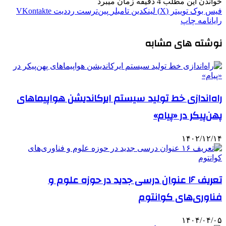
خواندن این مطلب 4 دقیقه زمان میبرد
فیس بوک
توییتر (X)
لینکدین
‫تامبلر
‫پین‌ترست
‫رددیت
‫VKontakte
رایانامه
چاپ
نوشته های مشابه
راه‌اندازی خط تولید سیستم ایرکاندیشن هواپیماهای
پهن‌پیکر در «پیام»
۱۴۰۲/۱۲/۱۴
تعریف ۱۶ عنوان درسی جدید در حوزه علوم و
فناوری‌های کوانتوم
۱۴۰۴/۰۴/۰۵