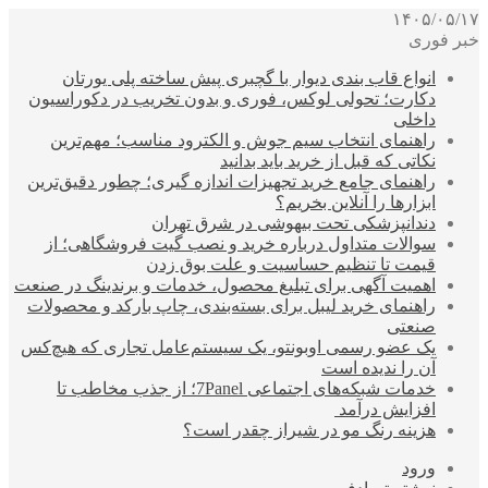
۱۴۰۵/۰۵/۱۷
خبر فوری
انواع قاب بندی دیوار با گچبری پیش ساخته پلی یورتان
دکارت؛ تحولی لوکس، فوری و بدون تخریب در دکوراسیون
داخلی
راهنمای انتخاب سیم جوش و الکترود مناسب؛ مهم‌ترین
نکاتی که قبل از خرید باید بدانید
راهنمای جامع خرید تجهیزات اندازه گیری؛ چطور دقیق‌ترین
ابزارها را آنلاین بخریم؟
دندانپزشکی تحت بیهوشی در شرق تهران
سوالات متداول درباره خرید و نصب گیت فروشگاهی؛ از
قیمت تا تنظیم حساسیت و علت بوق زدن
اهمیت آگهی برای تبلیغ محصول، خدمات و برندینگ در صنعت
راهنمای خرید لیبل برای بسته‌بندی، چاپ بارکد و محصولات
صنعتی
یک عضو رسمی اوبونتو، یک سیستم‌عامل تجاری که هیچ‌کس
آن را ندیده است
خدمات شبکه‌های اجتماعی 7Panel؛ از جذب مخاطب تا
افزایش درآمد
هزینه رنگ مو در شیراز چقدر است؟
ورود