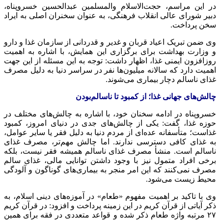
در این مراسم، حجت‌الاسلام والمسلمین عبدالحسین خسروپناه،
دبیر شورای عالی انقلاب فرهنگی، به عنوان سخنران اصلی به ایراد
سخن پرداخت.
وی ضمن تبریک اعیاد قربان و غدیر و قدردانی از سازمان غذا و دارو
و وزارت بهداشت برای برگزاری این همایش، با اشاره به اهمیت
روزافزون ایمنی غذا، اظهار داشت: توجه به این مسئله از این جهت
اهمیت دارد که سالانه میلیون‌ها نفر در سراسر دنیا به دلیل مصرف
غذای ناسالم دچار بیماری می‌شوند.
چالش‌های جهانی غذا؛ از کمبود تا ناسالم‌بودن
خسروپناه در ادامه سخنان خود، با اشاره به چالش‌های مختلف در
حوزه غذا، گفت: یکی از چالش‌های جدی در دنیای امروز، کمبود
غذاست؛ متأسفانه عده‌ای از مردم دنیا به دلیل فقر یا سایر عوامل،
به غذای کافی دسترسی ندارند. اما چالش مهم‌تر، مصرف غذای
ناسالم است. منشأ مصرف غذای ناسالم همیشه فقر نیست، بلکه
برخی افراد متمول نیز با وجود داشتن توانایی مالی، غذای سالم
مصرف نمی‌کنند که این امر منجر به بیماری‌های گوناگون و آلودگی
محیط زیست می‌شود.
وی با تاکید بر اهمیت مفهوم «طعام» در آموزه‌های دینی اسلام، به
ذکر آیاتی از قرآن کریم در این زمینه پرداخت و افزود: در قرآن کریم
۲۷ مرتبه واژه طعام ذکر شده و قواعد متعددی در فقه برای همین