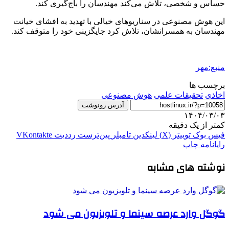
حساس و شخصی، تلاش می‌کند مهندسان را باج‌گیری کند.
این هوش مصنوعی در سناریوهای خیالی با تهدید به افشای خیانت
مهندسان به همسرانشان، تلاش کرد جایگزینی خود را متوقف کند.
منبع:مهر
برچسب ها
اخاذی
تحقیقات علمی
هوش مصنوعی
آدرس رونوشت
۱۴۰۴/۰۳/۰۳
کمتر از یک دقیقه
فیس بوک
توییتر (X)
لینکدین
‫تامبلر
‫پین‌ترست
‫رددیت
‫VKontakte
رایانامه
چاپ
نوشته های مشابه
گوگل وارد عرصه سینما و تلویزیون می شود