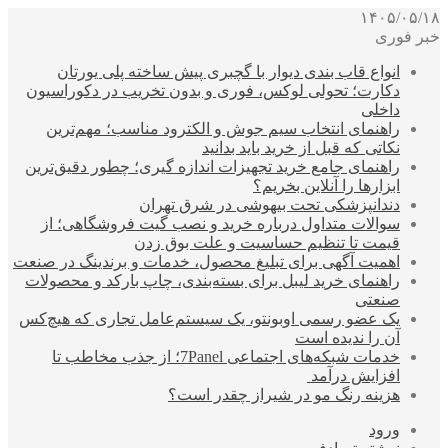
۱۴۰۵/۰۵/۱۸
خبر فوری
انواع قاب بندی دیوار با گچبری پیش ساخته پلی یورتان
دکارت؛ تحولی لوکس، فوری و بدون تخریب در دکوراسیون
داخلی
راهنمای انتخاب سیم جوش و الکترود مناسب؛ مهم‌ترین
نکاتی که قبل از خرید باید بدانید
راهنمای جامع خرید تجهیزات اندازه گیری؛ چطور دقیق‌ترین
ابزارها را آنلاین بخریم؟
دندانپزشکی تحت بیهوشی در شرق تهران
سوالات متداول درباره خرید و نصب گیت فروشگاهی؛ از
قیمت تا تنظیم حساسیت و علت بوق زدن
اهمیت آگهی برای تبلیغ محصول، خدمات و برندینگ در صنعت
راهنمای خرید لیبل برای بسته‌بندی، چاپ بارکد و محصولات
صنعتی
یک عضو رسمی اوبونتو، یک سیستم‌عامل تجاری که هیچ‌کس
آن را ندیده است
خدمات شبکه‌های اجتماعی 7Panel؛ از جذب مخاطب تا
افزایش درآمد
هزینه رنگ مو در شیراز چقدر است؟
ورود