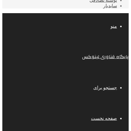
نوشته تصادفی
سایدبار
منو
پایگاه فناوری لینوکس
جستجو برای
صفحه نخست