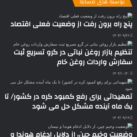
نوشته های مشابه
ا
د
ک
م
o
ن‌
ب
ت
ی
ن
د
n
ی
ل
ا
t
ر
ت
پنج راه برون رفت از وضعیت فعلی اقتصاد
ر
a
م
ن
س
k
ه
ت
۱۴۰۳/۰۹/۲۶
t
e
تنظیم بازار روغن نباتی در گرو تسریع ثبت
سفارش واردات روغن خام
۱۴۰۲/۱۰/۲۰
تمهیداتی برای رفع کمبود کره در کشور/ تا
یک ماه آینده مشکل حل می شود
۱۴۰۳/۰۹/۱۹
وضعیت وخیم چین، از دلایل ادغام هوندا و