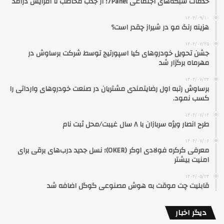
خدمات شبکه‌های اجتماعی 7Panel؛ از جذب مخاطب تا افزایش درآمد
۱۴۰۴/۰۹/۱۰
هزینه رنگ مو در شیراز چقدر است؟
۱۴۰۴/۰۷/۲۵
جشن تحویل خودروهای کیا اسپورتیج توسط شرکت برساوش در
مهرماه برگزار شد
۱۴۰۴/۰۷/۲۲
برساوش رتبه اول رضایتمندی مشتریان در صنعت خودروهای وارداتی را
کسب نمود.
۱۴۰۴/۰۷/۱۴
طرح انصار ویژه سربازان با ۸ سال غیبت/محل ثبت نام
۱۴۰۴/۰۷/۰۶
معرفی کرکره فولادی اوکر (OKER)؛ نسل جدید درب‌های برقی برای
امنیت بیشتر
۱۴۰۴/۰۵/۲۳
قابلیت چت موقت به هوش مصنوعی گوگل اضافه شد
دیگر اخبار