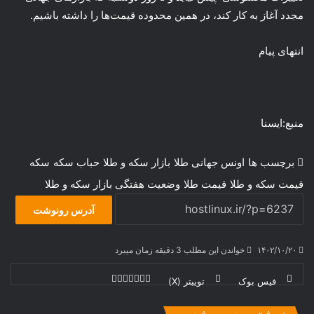
مجدد آغاز به کار کند، در همین محدوده قیمت‌ها را داشته باشیم.
انتهای پیام
منبع:ایسنا
برچسب ها
اونس جهانی طلا
بازار سکه و طلا
حباب سکه
سکه
قیمت سکه و طلا
قیمت طلا
وضعیت هفتگی بازار سکه و طلا
آدرس رونوشت
۱۴۰۲/۱۰/۲۰
خواندن این مطلب 3 دقیقه زمان میبرد
فیس بوک
توییتر (X)
ل
ر
چ
ی
ت
پ
ا
ا
ر
V
ن
ا
ی
ی
د
K
پ