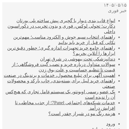
۱۴۰۵/۰۵/۱۵
خبر فوری
انواع قاب بندی دیوار با گچبری پیش ساخته پلی یورتان
دکارت؛ تحولی لوکس، فوری و بدون تخریب در دکوراسیون
داخلی
راهنمای انتخاب سیم جوش و الکترود مناسب؛ مهم‌ترین
نکاتی که قبل از خرید باید بدانید
راهنمای جامع خرید تجهیزات اندازه گیری؛ چطور دقیق‌ترین
ابزارها را آنلاین بخریم؟
دندانپزشکی تحت بیهوشی در شرق تهران
سوالات متداول درباره خرید و نصب گیت فروشگاهی؛ از
قیمت تا تنظیم حساسیت و علت بوق زدن
اهمیت آگهی برای تبلیغ محصول، خدمات و برندینگ در صنعت
راهنمای خرید لیبل برای بسته‌بندی، چاپ بارکد و محصولات
صنعتی
یک عضو رسمی اوبونتو، یک سیستم‌عامل تجاری که هیچ‌کس
آن را ندیده است
خدمات شبکه‌های اجتماعی 7Panel؛ از جذب مخاطب تا
افزایش درآمد
هزینه رنگ مو در شیراز چقدر است؟
ورود