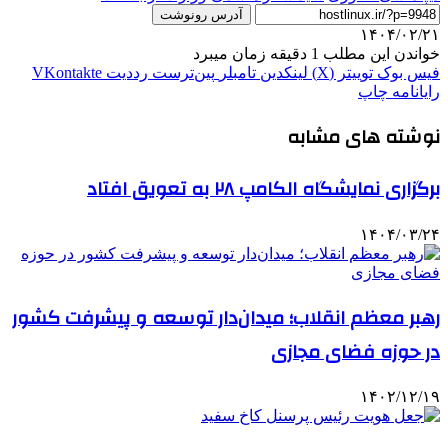
آدرس رونوشت
۱۴۰۴/۰۲/۲۱
خواندن این مطلب 1 دقیقه زمان میبرد
فیس بوک
توییتر (X)
لینکدین
‫تامبلر
‫پین‌ترست
‫رددیت
‫VKontakte
رایانامه
چاپ
نوشته های مشابه
برگزاری نمایشگاه الکامپ ۲۸ به تعویق افتاد
۱۴۰۴/۰۳/۲۴
رهبر معظم انقلاب؛ میدان‌دار توسعه و پیشرفت کشور
در حوزه فضای مجازی
۱۴۰۲/۱۲/۱۹