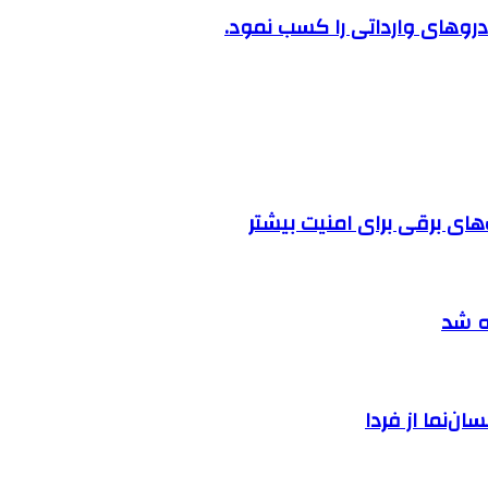
روهای وارداتی را کسب نمود.
ه شد
ان‌نما از فردا