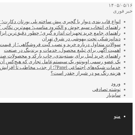
۱۴۰۵/۰۵/۱۶
خبر فوری
انواع قاب بندی دیوار با گچبری پیش ساخته پلی یورتان دکارت
راهنمای انتخاب سیم جوش و الکترود مناسب؛ مهم‌ترین نکاتی که ق
راهنمای جامع خرید تجهیزات اندازه گیری؛ چطور دقیق‌ترین ابزاره
دندانپزشکی تحت بیهوشی در شرق تهران
سوالات متداول درباره خرید و نصب گیت فروشگاهی؛ از قیمت
اهمیت آگهی برای تبلیغ محصول، خدمات و برندینگ در صنعت
راهنمای خرید لیبل برای بسته‌بندی، چاپ بارکد و محصولات صن
یک عضو رسمی اوبونتو، یک سیستم‌عامل تجاری که هیچ‌کس آن 
خدمات شبکه‌های اجتماعی 7Panel؛ از جذب مخاطب تا افزایش درآمد
هزینه رنگ مو در شیراز چقدر است؟
ورود
نوشته تصادفی
سایدبار
منو