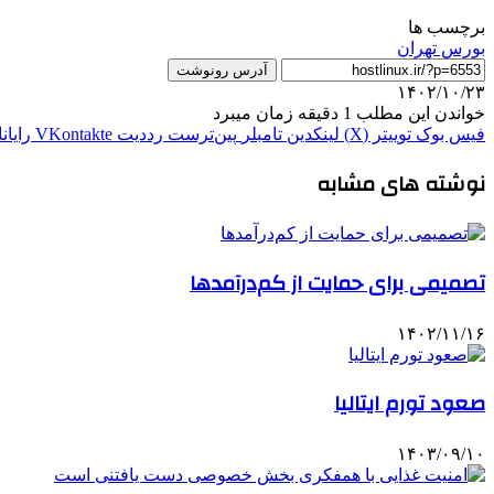
برچسب ها
بورس تهران
آدرس رونوشت
۱۴۰۲/۱۰/۲۳
خواندن این مطلب 1 دقیقه زمان میبرد
فیس بوک
توییتر (X)
لینکدین
‫تامبلر
‫پین‌ترست
‫رددیت
‫VKontakte
رایان
نوشته های مشابه
تصمیمی برای حمایت از کم‌درآمدها
۱۴۰۲/۱۱/۱۶
صعود تورم ایتالیا
۱۴۰۳/۰۹/۱۰