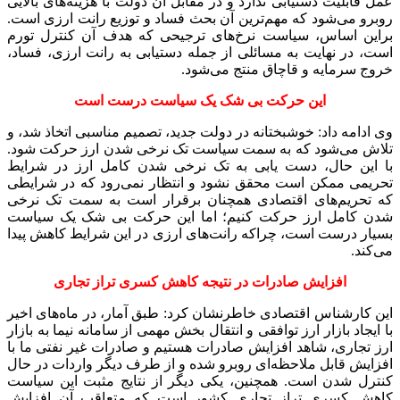
عمل قابلیت دستیابی ندارد و در مقابل آن دولت با هزینه‌های بالایی
روبرو می‌شود که مهم‌ترین آن بحث فساد و توزیع رانت ارزی است.
براین اساس، سیاست نرخ‌های ترجیحی که هدف آن کنترل تورم
است، در نهایت به مسائلی از جمله دستیابی به رانت ارزی، فساد،
خروج سرمایه و قاچاق منتج می‌شود.
این حرکت بی شک یک سیاست درست است
وی ادامه داد: خوشبختانه در دولت جدید، تصمیم مناسبی اتخاذ شد، و
تلاش می‌شود که به سمت سیاست تک نرخی شدن ارز حرکت شود.
با این حال، دست یابی به تک نرخی شدن کامل ارز در شرایط
تحریمی ممکن است محقق نشود و انتظار نمی‌رود که در شرایطی
که تحریم‌های اقتصادی همچنان برقرار است به سمت تک نرخی
شدن کامل ارز حرکت کنیم؛ اما این حرکت بی شک یک سیاست
بسیار درست است، چراکه رانت‌های ارزی در این شرایط کاهش پیدا
می‌کند.
افزایش صادرات در نتیجه کاهش کسری تراز تجاری
این کارشناس اقتصادی خاطرنشان کرد: طبق آمار، در ماه‌های اخیر
با ایجاد بازار ارز توافقی و انتقال بخش مهمی از سامانه نیما به بازار
ارز تجاری، شاهد افزایش صادرات هستیم و صادرات غیر نفتی ما با
افزایش قابل ملاحظه‌ای روبرو شده و از طرف دیگر واردات در حال
کنترل شدن است. همچنین، یکی دیگر از نتایج مثبت این سیاست
کاهش کسری تراز تجاری کشور است که متعاقب آن افزایش