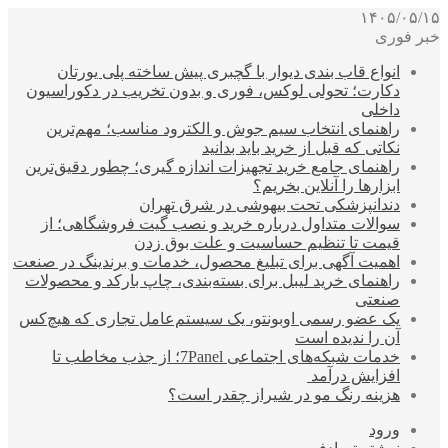
۱۴۰۵/۰۵/۱۵
خبر فوری
انواع قاب بندی دیوار با گچبری پیش ساخته پلی یورتان
دکارت؛ تحولی لوکس، فوری و بدون تخریب در دکوراسیون
داخلی
راهنمای انتخاب سیم جوش و الکترود مناسب؛ مهم‌ترین
نکاتی که قبل از خرید باید بدانید
راهنمای جامع خرید تجهیزات اندازه گیری؛ چطور دقیق‌ترین
ابزارها را آنلاین بخریم؟
دندانپزشکی تحت بیهوشی در شرق تهران
سوالات متداول درباره خرید و نصب گیت فروشگاهی؛ از
قیمت تا تنظیم حساسیت و علت بوق زدن
اهمیت آگهی برای تبلیغ محصول، خدمات و برندینگ در صنعت
راهنمای خرید لیبل برای بسته‌بندی، چاپ بارکد و محصولات
صنعتی
یک عضو رسمی اوبونتو، یک سیستم‌عامل تجاری که هیچ‌کس
آن را ندیده است
خدمات شبکه‌های اجتماعی 7Panel؛ از جذب مخاطب تا
افزایش درآمد
هزینه رنگ مو در شیراز چقدر است؟
ورود