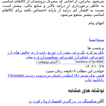
می‌شود. بنابراین، از آنجایی که مصرف ثروتمندان از کالاهای اساسی
به خاطر برخورداری از درآمد بالاتر و منابع مالی، بیشتر است،
نسبت به اقشار کم درآمد از یارانه اختصاص یافته برای کالاهای
اساسی بیشتر منتفع می‌شود.
انتهای پیام
منبع:ایسنا
برچسب ها
بانك مركزی
تک نرخی شدن ارز
توزیع رانت ارزی
چالش های ارز
چند نرخی
حذف ارز چند نرخی
سیاست ارزی و پولی
آدرس رونوشت
۱۴۰۲/۱۰/۲۷
خواندن این مطلب 6 دقیقه زمان میبرد
فیس بوک
توییتر (X)
لینکدین
‫تامبلر
‫پین‌ترست
‫رددیت
‫VKontakte
رایانامه
چاپ
نوشته های مشابه