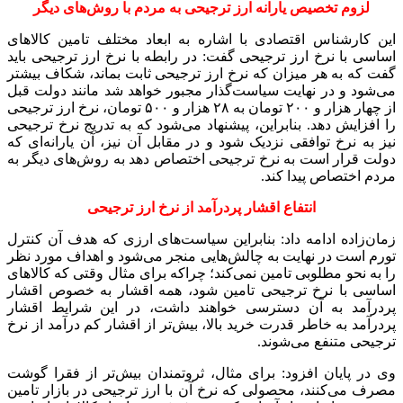
لزوم تخصیص یارانه ارز ترجیحی به مردم با روش‌های دیگر
این کارشناس اقتصادی با اشاره به ابعاد مختلف تامین کالاهای
اساسی با نرخ ارز ترجیحی گفت: در رابطه با نرخ ارز ترجیحی باید
گفت که به هر میزان که نرخ ارز ترجیحی ثابت بماند، شکاف بیشتر
می‌شود و در نهایت سیاست‌گذار مجبور خواهد شد مانند دولت قبل
از چهار هزار و ۲۰۰ تومان به ۲۸ هزار و ۵۰۰ تومان، نرخ ارز ترجیحی
را افزایش دهد. بنابراین، پیشنهاد می‌شود که به تدریج نرخ ترجیحی
نیز به نرخ توافقی نزدیک شود و در مقابل آن نیز، آن یارانه‌ای که
دولت قرار است به نرخ ترجیحی اختصاص دهد به روش‌های دیگر به
مردم اختصاص پیدا کند.
انتفاع اقشار پردرآمد از نرخ ارز ترجیحی
زمان‌زاده ادامه داد: بنابراین سیاست‌های ارزی که هدف آن کنترل
تورم است در نهایت به چالش‌هایی منجر می‌شود و اهداف مورد نظر
را به نحو مطلوبی تامین نمی‌کند؛ چراکه برای مثال وقتی که کالاهای
اساسی با نرخ ترجیحی تامین شود، همه اقشار به خصوص اقشار
پردرآمد به آن دسترسی خواهند داشت، در این شرایط اقشار
پردرآمد به خاطر قدرت خرید بالا، بیش‌تر از اقشار کم درآمد از نرخ
ترجیحی متنفع می‌شوند.
وی در پایان افزود: برای مثال، ثروتمندان بیش‌تر از فقرا گوشت
مصرف می‌کنند، محصولی که نرخ آن با ارز ترجیحی در بازار تامین