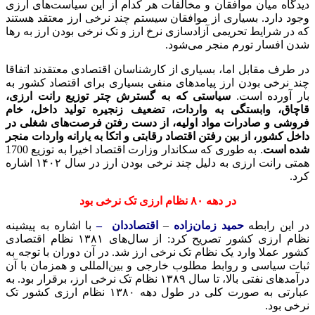
دیدگاه میان موافقان و مخالفات هر کدام از این سیاست‌های ارزی
وجود دارد. بسیاری از موافقان سیستم چند نرخی ارز معتقد هستند
که در شرایط تحریمی آزادسازی نرخ ارز و تک نرخی بودن ارز به رها
شدن افسار تورم منجر می‌شود.
در طرف مقابل اما، بسیاری از کارشناسان اقتصادی معتقدند اتفاقا
چند نرخی بودن ارز پیامدهای منفی بسیاری برای اقتصاد کشور به
بار آورده است.
سیاستی که به گسترش چتر توزیع رانت ارزی،
قاچاق، وابستگی به واردات، تضعیف زنجیره تولید داخل، خام
فروشی و صادرات مواد اولیه، از دست رفتن فرصت‌های شغلی در
داخل کشور، از بین رفتن اقتصاد رقابتی و اتکا به یارانه واردات منجر
شده است
. به طوری که سکاندار وزارت اقتصاد اخیرا به توزیع 1700
همتی رانت ارزی به دلیل چند نرخی بودن ارز در سال ۱۴۰۲ اشاره
کرد.
در دهه ۸۰ نظام ارزی تک نرخی بود
در این رابطه
حمید زمان‌زاده
–
اقتصاددان –
با اشاره به پیشینه
نظام ارزی کشور تصریح کرد: از سال‌های ۱۳۸۱ نظام اقتصادی
کشور عملا وارد یک نظام تک نرخی ارز شد. در آن دوران با توجه به
ثبات سیاسی و روابط مطلوب خارجی و بین‌المللی و همزمان با آن
درآمدهای نفتی بالا، تا سال ۱۳۸۹ نظام تک نرخی ارز، برقرار بود. به
عبارتی به صورت کلی در طول دهه ۱۳۸۰ نظام ارزی کشور تک
نرخی بود.