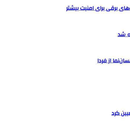
ه شد
ان‌نما از فردا
یین کرد