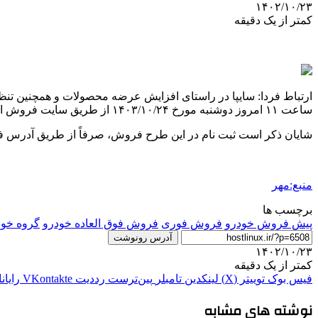
۱۴۰۲/۱۰/۲۳
کمتر از یک دقیقه
ارتباط فردا: سایپا در راستای افزایش عرضه محصولات و همچنین ت
ساعت ۱۱ امروز دوشنبه مورخ ۱۴۰۳/۱۰/۲۴ از طریق سایت فروش اینترنتی محصولات گروه خودروسازی سایپا به آدرس https://saipa.iranecar.com تا زمان تکمیل ظرفیت فعال کرد.
شایان ذکر است ثبت نام در این طرح فروش، صرفاً از طریق آدرس 
منبع:مهر
برچسب ها
پیش فروش خودرو
فروش فوری
فروش فوق العاده خودرو
گروه خود
آدرس رونوشت
۱۴۰۲/۱۰/۲۳
کمتر از یک دقیقه
فیس بوک
توییتر (X)
لینکدین
‫تامبلر
‫پین‌ترست
‫رددیت
‫VKontakte
رایان
نوشته های مشابه