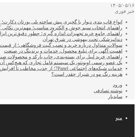
۱۴۰۵/۰۵/۱۶
خبر فوری
انواع قاب بندی دیوار با گچبری پیش ساخته پلی یورتان دکارت
راهنمای انتخاب سیم جوش و الکترود مناسب؛ مهم‌ترین نکاتی که ق
راهنمای جامع خرید تجهیزات اندازه گیری؛ چطور دقیق‌ترین ابزاره
دندانپزشکی تحت بیهوشی در شرق تهران
سوالات متداول درباره خرید و نصب گیت فروشگاهی؛ از قیمت
اهمیت آگهی برای تبلیغ محصول، خدمات و برندینگ در صنعت
راهنمای خرید لیبل برای بسته‌بندی، چاپ بارکد و محصولات صن
یک عضو رسمی اوبونتو، یک سیستم‌عامل تجاری که هیچ‌کس آن 
خدمات شبکه‌های اجتماعی 7Panel؛ از جذب مخاطب تا افزایش درآمد
هزینه رنگ مو در شیراز چقدر است؟
ورود
نوشته تصادفی
سایدبار
منو