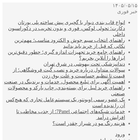
۱۴۰۵/۰۵/۱۵
خبر فوری
انواع قاب بندی دیوار با گچبری پیش ساخته پلی یورتان
دکارت؛ تحولی لوکس، فوری و بدون تخریب در دکوراسیون
داخلی
راهنمای انتخاب سیم جوش و الکترود مناسب؛ مهم‌ترین
نکاتی که قبل از خرید باید بدانید
راهنمای جامع خرید تجهیزات اندازه گیری؛ چطور دقیق‌ترین
ابزارها را آنلاین بخریم؟
دندانپزشکی تحت بیهوشی در شرق تهران
سوالات متداول درباره خرید و نصب گیت فروشگاهی؛ از
قیمت تا تنظیم حساسیت و علت بوق زدن
اهمیت آگهی برای تبلیغ محصول، خدمات و برندینگ در صنعت
راهنمای خرید لیبل برای بسته‌بندی، چاپ بارکد و محصولات
صنعتی
یک عضو رسمی اوبونتو، یک سیستم‌عامل تجاری که هیچ‌کس
آن را ندیده است
خدمات شبکه‌های اجتماعی 7Panel؛ از جذب مخاطب تا
افزایش درآمد
هزینه رنگ مو در شیراز چقدر است؟
ورود