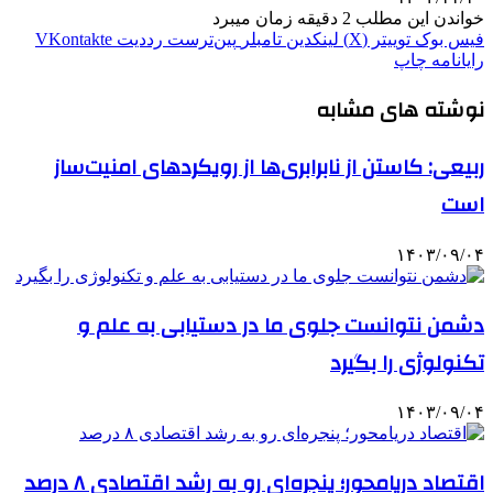
خواندن این مطلب 2 دقیقه زمان میبرد
فیس بوک
توییتر (X)
لینکدین
‫تامبلر
‫پین‌ترست
‫رددیت
‫VKontakte
رایانامه
چاپ
نوشته های مشابه
ربیعی: کاستن از نابرابری‌ها از رویکردهای امنیت‌ساز
است
۱۴۰۳/۰۹/۰۴
دشمن نتوانست جلوی ما در دستیابی به علم و
تکنولوژی را بگیرد
۱۴۰۳/۰۹/۰۴
اقتصاد دریامحور؛ پنجره‌ای رو به رشد اقتصادی ۸ درصد