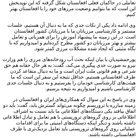
تعاملی در حاکمان فعلی افغانستان شکل گرفته که این نویدبخش
این است که ما بتوانیم وضعیت مرزهای خود را با افغانستان بهتر
کنیم.
وی ادامه داد یکی از نکات جدی که ما به دنبال آن هستیم، جلسات
مستمر و کارشناسی مرزبانان ما با مرزبانان کشور افغانستان
است. در این زمینه ما پیشنهاد آموزش را برای همزبانی و تعامل
بیشتر و بهتر مرزبانان دو کشور مطرح کرده‌ایم و امیدواریم که با
نگاه مثبتی که ایجاد شده مشکلات مرزی کمتر شود.
پورجمشیدیان با بیان اینکه بحث آب رودخانه‌های مرزی را هم وزارت
نیرو به صورت جدی پیگیری می‌کند، گفت: به هر حال حقابه هم حق
شرعی و هم قانونی ملت ایران است و ما به دنبال متقاعد کردن
طرف افغانستانی هستیم. حداقل نتیجه این سفر این است که ما
هیئت‌های کارشناسی خودمان را بفرستیم و به دنبال جلسات جدی
کارشناسی باشیم و امیدواریم به نتیجه برسیم.
وی در پاسخ به این سوال که همکاری‌های ایران و افغانستان در
زمینه مبارزه با تروریسم چگونه می‌تواند گسترش یابد، گفت: باید دو
اتفاق بیافتد یکی دستگاه‌های اطلاعاتی ما باید نسبت به اشراف
اطلاعاتی بر روی گروه‌های تروریستی با هم تعامل و تبادل اطلاعاتی
داشته باشند و دیگر اینکه دستگاه‌های امنیتی ما برای اقدامات
عملیاتی روی گروه‌های تروریستی باید تعامل نزدیک‌تری با طرف
افغانستانی داشته باشند.