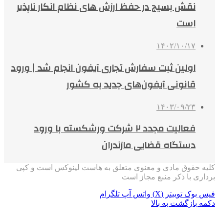
نقش بسیج در حفظ ارزش های نظام انکار ناپذیر
است
۱۴۰۲/۱۰/۱۷
اولین ثبت سفارش تجاری آیفون انجام شد | ورود
قانونی آیفون‌های جدید به کشور
۱۴۰۳/۰۹/۲۳
فعالیت مجدد ۲ شرکت ورشکسته با ورود
دستگاه قضایی مازندران
کلیه حقوق مادی و معنوی متعلق به هاست لینوکس است و کپی
برداری با ذکر منبع مجاز است
فیس بوک
توییتر (X)
واتس آپ
تلگرام
دکمه بازگشت به بالا