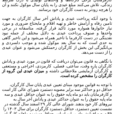
زندگی، تلاش می‌کنند مبلغ عیدی را به پایان سال موکول نکنند و آن
را هرچه زودتر به دست کارگران خود برسانند.
با وجود آنکه پرداخت عیدی و پاداش آخر سال کارگران به جهت
تامین رفاه و آرامش خاطر و تهیه اقلام و مایحتاج ضروری و مورد
نیاز خانوارها همواره مورد تاکید قرار گرفته، متاسفانه در برخی
واحدها و صنوف پرداخت عیدی به دلایل مختلف از جمله نبود
نقدینگی در دست کارفرما با تاخیر همراه می‌شود و این تاخیر گاهی
به حدی است که به سال بعد موکول شده و موجب دلسردی و
بی‌انگیزگی این بخش از کارگران زحمتکش می‌شود و عنوان عیدی
را از دست می‌دهد.
با نگاهی به قانون می‌توان دریافت که قانون در مورد عیدی و پاداش
کارگران پاره وقت، ساعتی، فصلی، کارمزدی، اخراجی و مستعفی
و کارگران آزمایشی ملاحظاتی داشته و
میزان عیدی این گروه از
کارگران را مشخص کرده است.
با توجه به قوانین موجود مبنای تعیین عیدی پایان سال کارگران،
حداقل دو و حداکثر سه برابر مصوبه دستمزد شورای عالی کار است
و کارفرمایان باید دو ماه پایه حقوق را به عنوان حداقل عیدی و سه
ماه پایه حقوق را به عنوان حداکثر عیدی و پاداش آخر سال به
نیروهای کار خود بدهند. شورای عالی کار ۲۹ اسفند سال گذشته در
نشست تعیین دستمزد، حداقل دستمزد کارگران برای سال ۱۴۰۳ را
۳۵ درصد افزایش داد. بر این اساس حداقل دستمزد ماهانه کارگران