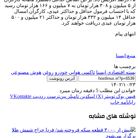
از ۵ میلیون و ۳۰۸ هزار تومان به ۷ میلیون و ۱۶۶ هزار تومان رسید
که با احتساب فرمول حداقل و حداکثر عیدی، کارگران امسال
حداقل ۱۴ میلیون و ۳۳۲ هزار تومان و حداکثر ۲۱ میلیون و ۵۰۰
هزار تومان عیدی دریافت خواهند کرد.
انتهای پیام
منبع:ایسنا
برچسب ها
بسته اقتصادی ایسنا
تاکسی هوایی
خودرو
روغن
هوش مصنوعی
آدرس رونوشت
۱۴۰۲/۱۰/۲۳
خواندن این مطلب 5 دقیقه زمان میبرد
فیس بوک
توییتر (X)
لینکدین
‫تامبلر
‫پین‌ترست
‫رددیت
‫VKontakte
رایانامه
چاپ
نوشته های مشابه