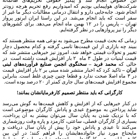
این خصوص انجام شد و پیگیر حقوقی تحریم‌های ظالمانه
شرکت‌های هواپیمایی بودیم که امیدواریم رفع تحریم هرچه زودتر
انجام شود. جابه‌جایی دارو و انتقال درمانی مطالبات دیگر ما غیر از
سفر است که باید انجام می‌شد. در این راستا ایران ایرتور پرواز
تهران – پاریس را در ۱۲ بهمن ماه انجام می‌دهد. برای کشورهای
دیگر را نیز پروازهایی در نظر گرفته‌ایم.
زمانی که بحث قیمت مطرح می‌شود به نوعی همه منتظر هستند که
ببیند چه بازاری از این قیمت‌ها تاسی گرفته و کدام محصول دچار
تغییر و تحولات قیمتی خواهد شد، امروز نیز خبرهایی منتشر شد که
قیمت لبنیات در طول ۳ ماه ۲ بار افزایش قیمت داشته است در
حالی که
محمد فربد – سخنگوی انجمن صنایع فرآورده‌های لبنی
ایران –
تاکید کرد که اخبار منتشر شده مبنی بر ۲ بار افزایش قیمت
در ۳ ماه اصلا صحت ندارد و قطعا چنین چیزی غلط است. بنابراین
مجموع افزایش قیمت‌های سال جاری کمتر از ۲۰ درصد بوده است.
کارگرانی که باید منتظر تصمیم کارفرمایانشان بمانند!
در کنار خبرهایی که از افزایش و کاهش قیمت‌ها به گوش می‌رسد
شاید پرداختن به موضوع عیدی و پاداش کارگران موضوعی است
که با نزدیک شدن به پایان سال می‌توان بیشتر به آن پرداخت،
بسیاری از کارگران فصلی، ساعتی، کارمزد و پاره وقت روزشماری
می‌کنند تا عیدی و پاداش خود را پیش از پایان سال دریافت و
مایحتاج مورد نیاز خانواده‌هایشان را فراهم کنند؛ در این بین
کارفرمایان برخی کارگاه‌ها و واحدهای تولیدی با درک شرایط