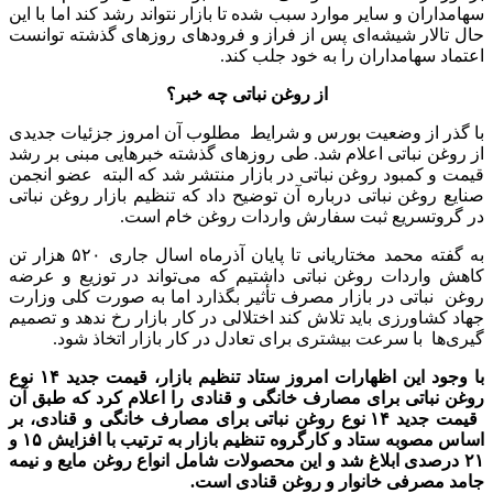
سهامداران و سایر موارد سبب شده تا بازار نتواند رشد کند اما با این
حال تالار شیشه‌ای پس از فراز و فرودهای روزهای گذشته توانست
اعتماد سهامداران را به خود جلب کند.
از روغن نباتی چه خبر؟
با گذر از وضعیت بورس و شرایط مطلوب آن امروز جزئیات جدیدی
از روغن نباتی اعلام شد. طی روزهای گذشته خبرهایی مبنی بر رشد
قیمت و کمبود روغن نباتی در بازار منتشر شد که البته عضو انجمن
صنایع روغن نباتی درباره آن توضیح داد که تنظیم بازار روغن نباتی
در گروتسریع ثبت سفارش واردات روغن خام است.
به گفته محمد مختاریانی تا پایان آذرماه اسال جاری ۵۲۰ هزار تن
کاهش واردات روغن نباتی داشتیم که می‌تواند در توزیع و عرضه
روغن نباتی در بازار مصرف تأثیر بگذارد اما به صورت کلی وزارت
جهاد کشاورزی باید تلاش کند اختلالی در کار بازار رخ ندهد و تصمیم
گیری‌ها با سرعت بیشتری برای تعادل در کار بازار اتخاذ شود.
با وجود این اظهارات امروز ستاد تنظیم بازار، قیمت جدید ۱۴ نوع
روغن نباتی برای مصارف خانگی و قنادی را اعلام کرد که طبق آن
قیمت جدید ۱۴ نوع روغن نباتی برای مصارف خانگی و قنادی، بر
اساس مصوبه ستاد و کارگروه تنظیم بازار به ترتیب با افزایش ۱۵ و
۲۱ درصدی ابلاغ شد و این محصولات شامل انواع روغن مایع و نیمه
جامد مصرفی خانوار و روغن قنادی است.