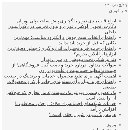
۱۴۰۵/۰۵/۱۷
خبر فوری
انواع قاب بندی دیوار با گچبری پیش ساخته پلی یورتان
دکارت؛ تحولی لوکس، فوری و بدون تخریب در دکوراسیون
داخلی
راهنمای انتخاب سیم جوش و الکترود مناسب؛ مهم‌ترین
نکاتی که قبل از خرید باید بدانید
راهنمای جامع خرید تجهیزات اندازه گیری؛ چطور دقیق‌ترین
ابزارها را آنلاین بخریم؟
دندانپزشکی تحت بیهوشی در شرق تهران
سوالات متداول درباره خرید و نصب گیت فروشگاهی؛ از
قیمت تا تنظیم حساسیت و علت بوق زدن
اهمیت آگهی برای تبلیغ محصول، خدمات و برندینگ در صنعت
راهنمای خرید لیبل برای بسته‌بندی، چاپ بارکد و محصولات
صنعتی
یک عضو رسمی اوبونتو، یک سیستم‌عامل تجاری که هیچ‌کس
آن را ندیده است
خدمات شبکه‌های اجتماعی 7Panel؛ از جذب مخاطب تا
افزایش درآمد
هزینه رنگ مو در شیراز چقدر است؟
ورود