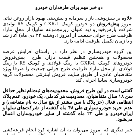
دو خبر مهم برای طرفداران خودرو
علاوه بر سبزپوشی بازار سرمایه و پیش‌بینی بهبود بازار روغن نباتی
امروز
پیش‌فروش
دو خودرو کوییک GXR-L و کوییک RS تولیدی
شرکت پارس‌خودرو (به عنوان زیرمجموعه سایپا) از محل مازاد
ظرفیت طرح جوانی جمعیت از امروز (دوشنبه ۲۴ دی ماه) آغاز شد
و تا زمان تکمیل ظرفیت ادامه دارد.
این گروه خودروسازی در نظر دارد در راستای افزایش عرضه
محصولات و همچنین تنظیم قیمت بازار، طرح پیش‌فروش
خودروهای کوییک GXR-L با رینگ فولادی و کوییک RS با رینگ
فولادی از محل مازاد ظرفیت طرح جوانی جمعیت را صرفاً ویژه
متقاضیان عادی، از طریق سایت فروش اینترنتی محصولات گروه
خودروسازی سایپا اجرایی کند.
گفتنی است در این طرح فروش، محدودیت‌های ثبت‌نام نظیر حداقل
سن ۱۸ سال متقاضیان، محدودیت هر کدملی، یک خودرو، عدم پلاک
انتظامی فعال (جز پلاک با سن بیشتر از پنج سال به نام متقاضی) و
عدم خرید خودرو سواری طی ۴۸ ماه گذشته از شرکت‌های سایپا و
ایران‌خودرو و طی ۲۴ ماه گذشته از سایر خودروسازان اعمال
می‌شود.
خبر دیگری که امروز می‌توان به آن اشاره کرد انجام قرعه‌کشی