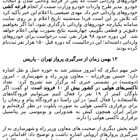
خودروهای وارداتی است که پس از فرایند وکالتی شدن و انتخاب
خودرو مدیر طرح واردات خودرو وزارت صمت از انجام
قرعه کشی
خودروهای وارداتی خبر داد. مهدی ضیغمی با اعلام این خبر تأکید کرد
که تلاش بر این است فردا سه‌شنبه تاریخ اعلام و بر روی سایت
سامانه یکپارچه خودروهای وارداتی بارگذاری شود، اما اگر بخواهیم
دقیق‌تر و قطعی بگوییم، چهارشنبه نتایج بصورت نهایی اعلام خواهد
شد. این دوره حدود ٩٨ هزار نفر، ثبت درخواست برای خودروهای
وارداتی داشته‌اند؛ این درحالیست که دوره قبل ١۵٠ هزار نفر ثبت‌نام‌
کرده بودند.
۱۲ بهمن زمان از سرگیری پرواز
تهران – پاریس
خبر مهم دیگری که امروز منتشر شد به حوزه حمل و نقل اشاره
دارد؛ حسین پورفرزانه – معاون وزیر راه و شهرسازی – امروز
(دوشنبه) در نشستی خبری که برگزار شد تشریح کرد: تعداد
تاکسی‌های هوایی
د
ر کشور بیش از ۱۰ فروند است
. او گفت: اگر
ناوگان کمتر از ۱۹ نفر را فعال کنیم می‌توانیم فرودگاه‌های
بلااستفاده را فعال کنیم؛ در این راستا دو فرودگاه پیام و زنجان را
برای برقراری تاکسی هوایی به صورت پایلوت در نظر گرفته‌ایم و
جزایر ایران همچون کیش به هندورابی و بوموسی نیز پتانسیل
برقراری تاکسی هوایی را دارند.
البته بخش دیگری از صحبت های معاون وزیر راه و شهرسازی به از
سرگیری پروازهای اروپایی اشاره داشت و توضیح داد: اقداماتی در