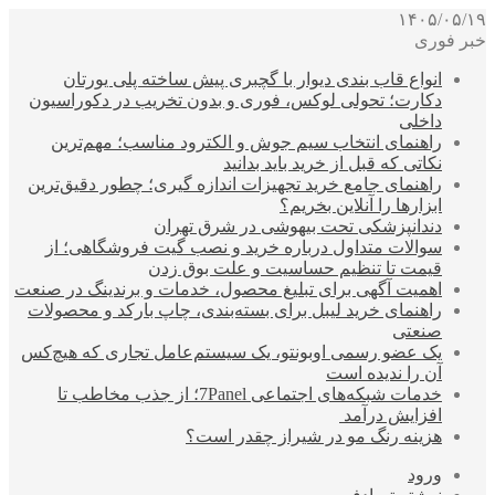
۱۴۰۵/۰۵/۱۹
خبر فوری
انواع قاب بندی دیوار با گچبری پیش ساخته پلی یورتان
دکارت؛ تحولی لوکس، فوری و بدون تخریب در دکوراسیون
داخلی
راهنمای انتخاب سیم جوش و الکترود مناسب؛ مهم‌ترین
نکاتی که قبل از خرید باید بدانید
راهنمای جامع خرید تجهیزات اندازه گیری؛ چطور دقیق‌ترین
ابزارها را آنلاین بخریم؟
دندانپزشکی تحت بیهوشی در شرق تهران
سوالات متداول درباره خرید و نصب گیت فروشگاهی؛ از
قیمت تا تنظیم حساسیت و علت بوق زدن
اهمیت آگهی برای تبلیغ محصول، خدمات و برندینگ در صنعت
راهنمای خرید لیبل برای بسته‌بندی، چاپ بارکد و محصولات
صنعتی
یک عضو رسمی اوبونتو، یک سیستم‌عامل تجاری که هیچ‌کس
آن را ندیده است
خدمات شبکه‌های اجتماعی 7Panel؛ از جذب مخاطب تا
افزایش درآمد
هزینه رنگ مو در شیراز چقدر است؟
ورود