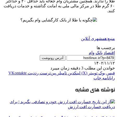
طلا را ندارند. همچنین مشتریان وام جعاله باید حداقل ۲۰ و حداکثر
۶۰ گرم طلا در مرکز مالی ملی به امانت گذاشته و خدمات دریافت
کنند.
منبع:همشهری آنلاین
برچسب ها
اقتصاد
بانک
وام
آدرس رونوشت
۱۴۰۲/۱۱/۱۲
خواندن این مطلب 3 دقیقه زمان میبرد
فیس بوک
توییتر (X)
لینکدین
‫تامبلر
‫پین‌ترست
‫رددیت
‫VKontakte
رایانامه
چاپ
نوشته های مشابه