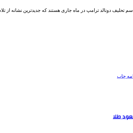
م تحلیف دونالد ترامپ در ‌ماه جاری هستند که جدیدترین نشانه از تل
امه
چاپ
صعود طلا