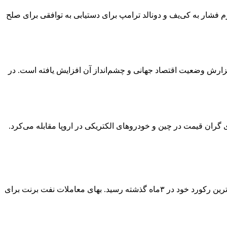
م فشار به کی‌یف و دونالد ترامپ برای دستیابی به توافقی برای صلح
د رشد اقتصاد جهانی در سال۲۰۲۵ به ۸/۲درصد برسد که نسبت به برآورد قبلی ۷/۲درصدی آخرین گزارش وضعیت اقتصاد جهانی و چشم‌انداز آن افزایش یافته است. در
ان قیمت در چین و خودروهای الکتریکی در اروپا مقابله می‌کرد.
قیمت نفت در معاملات روز جمعه بازار جهانی، تحت‌تأثیر تحریم‌های گسترده آمریکا علیه نفت و گاز روسیه، حدود ۳درصد صعود کرد و به بالاترین رکورد خود در ۳‌ماه گذشته رسید. بهای معاملات نفت برنت برای