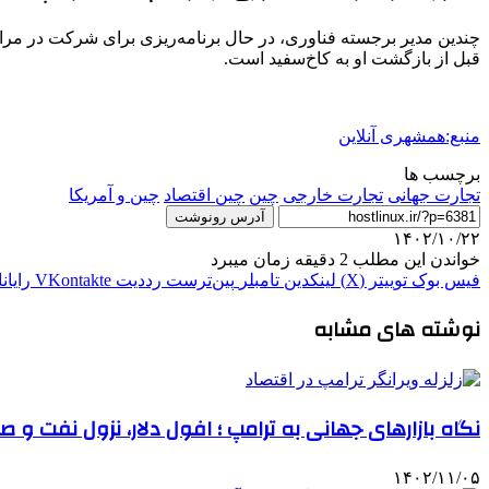
چندین مدیر برجسته فناوری، در حال برنامه‌ریزی برای شرکت در مراس
قبل از بازگشت او به کاخ‌سفید است.
منبع:همشهری آنلاین
برچسب ها
تجارت جهانی
تجارت خارجی
چین
چین اقتصاد
چین و آمریکا
آدرس رونوشت
۱۴۰۲/۱۰/۲۲
خواندن این مطلب 2 دقیقه زمان میبرد
فیس بوک
توییتر (X)
لینکدین
‫تامبلر
‫پین‌ترست
‫رددیت
‫VKontakte
رایان
نوشته های مشابه
نگاه بازارهای جهانی به ترامپ ؛ افول دلار، نزول نفت و 
۱۴۰۲/۱۱/۰۵