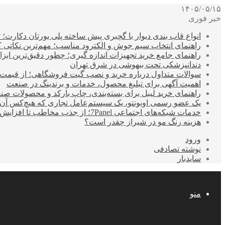
۱۴۰۵/۰۵/۱۵
خبر فوری
انواع قاب بندی دیوار با گچبری پیش ساخته پلی یورتان دکارت
راهنمای انتخاب سیم جوش و الکترود مناسب؛ مهم‌ترین نکاتی که ق
راهنمای جامع خرید تجهیزات اندازه گیری؛ چطور دقیق‌ترین ابزاره
دندانپزشکی تحت بیهوشی در شرق تهران
سوالات متداول درباره خرید و نصب گیت فروشگاهی؛ از قیمت
اهمیت آگهی برای تبلیغ محصول، خدمات و برندینگ در صنعت
راهنمای خرید لیبل برای بسته‌بندی، چاپ بارکد و محصولات صن
یک عضو رسمی اوبونتو، یک سیستم‌عامل تجاری که هیچ‌کس آن 
خدمات شبکه‌های اجتماعی 7Panel؛ از جذب مخاطب تا افزایش درآمد
هزینه رنگ مو در شیراز چقدر است؟
ورود
نوشته تصادفی
سایدبار
منو