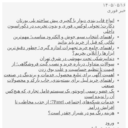
۱۴۰۵/۰۵/۱۶
خبر فوری
انواع قاب بندی دیوار با گچبری پیش ساخته پلی یورتان
دکارت؛ تحولی لوکس، فوری و بدون تخریب در دکوراسیون
داخلی
راهنمای انتخاب سیم جوش و الکترود مناسب؛ مهم‌ترین
نکاتی که قبل از خرید باید بدانید
راهنمای جامع خرید تجهیزات اندازه گیری؛ چطور دقیق‌ترین
ابزارها را آنلاین بخریم؟
دندانپزشکی تحت بیهوشی در شرق تهران
سوالات متداول درباره خرید و نصب گیت فروشگاهی؛ از
قیمت تا تنظیم حساسیت و علت بوق زدن
اهمیت آگهی برای تبلیغ محصول، خدمات و برندینگ در صنعت
راهنمای خرید لیبل برای بسته‌بندی، چاپ بارکد و محصولات
صنعتی
یک عضو رسمی اوبونتو، یک سیستم‌عامل تجاری که هیچ‌کس
آن را ندیده است
خدمات شبکه‌های اجتماعی 7Panel؛ از جذب مخاطب تا
افزایش درآمد
هزینه رنگ مو در شیراز چقدر است؟
ورود