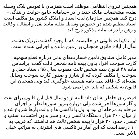
همچنین نیروی انتظامی موظف است همزمان با تعویض پلاک وسیله
نقلیه، مشخصات مالک جدید را در «سامانه جامع حوادث رانندگی»
درج کند. همچنین سازمان ثبت اسناد و املاک کشور نیز مکلف است
اسناد تنظیم شده در خصوص وسایل نقلیه مانند نقل و انتقال، وکالت
و رهن را در سامانه مذکور درج کند.
این تاکیدات قانونی در حالیست که با وجود گذشت نزدیک هشت
سال از ابلاغ قانون همچنان بر زمین مانده و اجرایی نشده است.
مدیرعامل صندوق تامین خسارت‌های بدنی درباره قطع سهمیه
کارت سوخت افراد بدون بیمه نامه شخص ثالث گفت: براساس
ماده ۴۸ قانون بیمه شخص ثالث مصوب سال ۹۵ ، ستاد حمل و
سوخت را مکلف کرده که از شارژ و صدور کارت سوخت وسایل
نقلیه‌ای که فاقد بیمه نامه هستند، جلوگیری کند ولی همچنان این
قانون به شکلی که باید اجرا نمی شود.
قمصریان خاطر نشان داد: البته از دو سال قبل این قانون برای نفت
و گاز سوزها اجرا شده ولی درباره بنزین سوزها نظر بر اجرای
مرحله به مرحله آن بود و اول با تاکسی ها و وانت بارها شروع شد و
از میان ۳۶۰ هزار دستگاه تاکسی زرد و سبز بدون احتساب اسنپ و
تپسی، حدود ۳۰ هزار تا بیمه شخص ثالث هم نداشتند که قریب به
۱۰ درصد است که این آمار در تاکسی های اینترنتی به مراتب خیلی
بالاتر است.