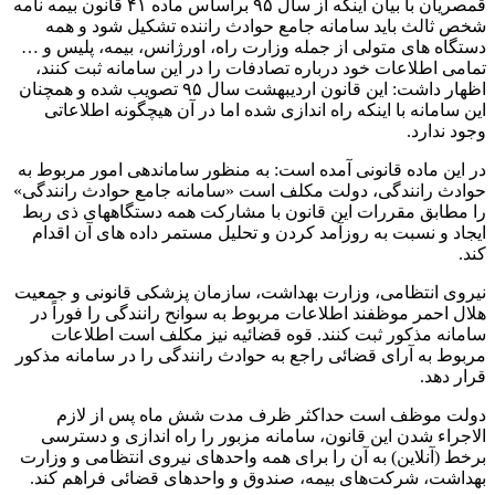
قمصریان با بیان اینکه از سال ۹۵ براساس ماده ۴۱ قانون بیمه نامه
شخص ثالث باید سامانه جامع حوادث راننده تشکیل شود و همه
دستگاه های متولی از جمله وزارت راه، اورژانس، بیمه، پلیس و …
تمامی اطلاعات خود درباره تصادفات را در این سامانه ثبت کنند،
اظهار داشت: این قانون اردیبهشت سال ۹۵ تصویب شده و همچنان
این سامانه با اینکه راه اندازی شده اما در آن هیچگونه اطلاعاتی
وجود ندارد.
در این ماده قانونی آمده است: به منظور ساماندهی امور مربوط به
حوادث رانندگی، دولت مکلف است «سامانه جامع حوادث رانندگی»
را مطابق مقررات این قانون با مشارکت همه دستگاههای ذی ربط
ایجاد و نسبت به روزآمد کردن و تحلیل مستمر داده های آن اقدام
کند.
نیروی انتظامی، وزارت بهداشت، سازمان پزشکی قانونی و جمعیت
هلال احمر موظفند اطلاعات مربوط به سوانح رانندگی را فوراً در
سامانه مذکور ثبت کنند. قوه قضائیه نیز مکلف است اطلاعات
مربوط به آرای قضائی راجع به حوادث رانندگی را در سامانه مذکور
قرار دهد.
دولت موظف است حداکثر ظرف مدت شش ماه پس از لازم
الاجراء شدن این قانون، سامانه مزبور را راه اندازی و دسترسی
برخط (آنلاین) به آن را برای همه واحدهای نیروی انتظامی و وزارت
بهداشت، شرکت‌های بیمه، صندوق و واحدهای قضائی فراهم کند.