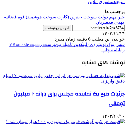
منبع:همشهری آنلاین
برچسب ها
خبر مهم
دولت
سوخت - بنزین (کارت سوخت هوشمند)
قوه قضائیه
مهدی قمصریان
آدرس رونوشت
۱۴۰۲/۱۱/۱۴
خواندن این مطلب 6 دقیقه زمان میبرد
فیس بوک
توییتر (X)
لینکدین
‫تامبلر
‫پین‌ترست
‫رددیت
‫VKontakte
رایانامه
چاپ
نوشته های مشابه
جزئیات طرح یک نماینده مجلس برای یارانه ۱۰ میلیون
تومانی
۱۴۰۳/۱۰/۱۰