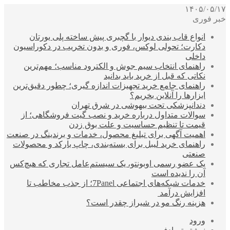
۱۴۰۵/۰۵/۱۷
خبر فوری
انواع قاب بندی دیوار با گچبری پیش ساخته پلی یورتان
دکارت؛ تحولی لوکس، فوری و بدون تخریب در دکوراسیون
داخلی
راهنمای انتخاب سیم جوش و الکترود مناسب؛ مهم‌ترین
نکاتی که قبل از خرید باید بدانید
راهنمای جامع خرید تجهیزات اندازه گیری؛ چطور دقیق‌ترین
ابزارها را آنلاین بخریم؟
دندانپزشکی تحت بیهوشی در شرق تهران
سوالات متداول درباره خرید و نصب گیت فروشگاهی؛ از
قیمت تا تنظیم حساسیت و علت بوق زدن
اهمیت آگهی برای تبلیغ محصول، خدمات و برندینگ در صنعت
راهنمای خرید لیبل برای بسته‌بندی، چاپ بارکد و محصولات
صنعتی
یک عضو رسمی اوبونتو، یک سیستم‌عامل تجاری که هیچ‌کس
آن را ندیده است
خدمات شبکه‌های اجتماعی 7Panel؛ از جذب مخاطب تا
افزایش درآمد
هزینه رنگ مو در شیراز چقدر است؟
ورود