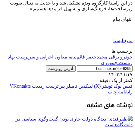
در این راستا کارگروه ویژه تشکیل شد و با جدیت به دنبال تقویت
زیرساخت‌ها، فرهنگ‌سازی و تسهیل فرایندها هستیم.»
انتهای پیام
منبع:ایسنا
برچسب ها
خودرو برقی
محمدجعفر قائم‌پناه، معاون اجرایی و سرپرست نهاد
ریاست جمهوری
آدرس رونوشت
۱۴۰۲/۱۱/۱۷
کمتر از یک دقیقه
فیس بوک
توییتر (X)
لینکدین
‫تامبلر
‫پین‌ترست
‫رددیت
‫VKontakte
رایانامه
چاپ
نوشته های مشابه