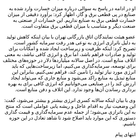
او در ادامه در پاسخ به سوالی درباره میزان خسارت وارد شده به
صنایع در پی قطعی برق و گاز، اظهار کرد: برآورد دقیقی از میزان
خسارت قطعی برق به صنایع نداریم. این خسارات از صنعتی به
صنعت دیگر و متناسب با میزان قطعی برق متفاوت است.
عضو هیئت نمایندگان اتاق بازرگانی تهران با بیان اینکه کاهش تولید
به دلیل ناترازی انرژی به نوعی هدر رفت سرمایه کشور است،
تصریح کرد: اینکه ظرفیت و زیرساخت ایجاد شده و امکانات برای
تولید و صادرات فراهم باشد، اما برق و انرژی کافی نباشد، به معنی
اتلاف منابع است. در اصل سالانه میلیاردها دلار در حوزه‌های مختلف
برای توسعه، سرمایه‌گذاری می‌کنیم، اما زیرساخت‌هایی که باید
انرژی مورد نیاز تولید را تامین کند، فراهم نمی‌کنیم. بنابراین این
منابع تبدیل به منابع راکد می‌شود و منابع جاری که می‌تواند ایجاد
ارزش کند را در صنایعی می‌خوابانیم که انرژی کافی برای به بهره
برداری رساندن آن‌ها وجود ندارد. این اتلاف و دفن منابع است.
وی با بیان اینکه سالانه کسری انرژی بیشتر و بیشتر می‌شود، گفت:
این وضعیت نیاز به اقدام عاجل و ریشه یابی عواملی است که منتج
به این ناترازی می‌شود؛ از جمله عدم سرمایه‌گذاری و قیمت گذاری
دستوری که این موارد باید اصلاح شود تا شاهد تعادل در این حوزه
باشیم.
انتهای پیام