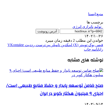
منبع:ایسنا
برچسب ها
_توليد
ناترازی انرژی
آدرس رونوشت
۱۴۰۲/۱۰/۲۶
خواندن این مطلب 2 دقیقه زمان میبرد
فیس بوک
توییتر (X)
لینکدین
‫تامبلر
‫پین‌ترست
‫رددیت
‫VKontakte
رایانامه
چاپ
نوشته های مشابه
صلح ضامن توسعه پایدار و حفظ منابع طبیعی است/
احیای ٩ میلیون هکتار کویر در ایران
۱۴۰۳/۰۹/۱۴