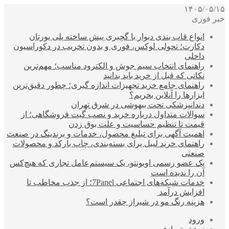
۱۴۰۵/۰۵/۱۵
خبر فوری
انواع قاب بندی دیوار با گچبری پیش ساخته پلی یورتان
دکارت؛ تحولی لوکس، فوری و بدون تخریب در دکوراسیون
داخلی
راهنمای انتخاب سیم جوش و الکترود مناسب؛ مهم‌ترین
نکاتی که قبل از خرید باید بدانید
راهنمای جامع خرید تجهیزات اندازه گیری؛ چطور دقیق‌ترین
ابزارها را آنلاین بخریم؟
دندانپزشکی تحت بیهوشی در شرق تهران
سوالات متداول درباره خرید و نصب گیت فروشگاهی؛ از
قیمت تا تنظیم حساسیت و علت بوق زدن
اهمیت آگهی برای تبلیغ محصول، خدمات و برندینگ در صنعت
راهنمای خرید لیبل برای بسته‌بندی، چاپ بارکد و محصولات
صنعتی
یک عضو رسمی اوبونتو، یک سیستم‌عامل تجاری که هیچ‌کس
آن را ندیده است
خدمات شبکه‌های اجتماعی 7Panel؛ از جذب مخاطب تا
افزایش درآمد
هزینه رنگ مو در شیراز چقدر است؟
ورود