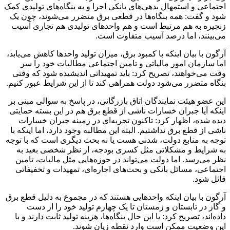
اجتماعی و استمهال بدهی‌های بانکی اجرا و به بنگاه‌های تولیدی کمک
شود و گفت: همه بنگاه‌ها در قطعی برق متضرر می‌شوند، چون یک
زنجیره به هم مرتبط است و هم واحدهای تولیدی هم تجاری آسیب
می‌بینند، اما درصد آسیب متفاوت است.
آرگون با بیان اینکه با کمبود برق، میزان تولید واحدها کاهش می‌یابد،
اما سازمان امور مالیاتی و تامین اجتماعی مطالبات خود را سر
وقت می‌خواهند، تصریح کرد: باید تمهیداتی اندیشیده شود که وقتی
بنگاه متضرر می‌شود دولت همراهی کند تا از این شرایط عبور کنیم.
این عضو هیئت نمایندگان اتاق بازرگانی، در پاسخ به سوالی مبنی بر
اینکه آیا جبران خسارات ناشی از قطع برق هم در این بسته حمایتی
دیده شده، اظهار کرد: تاکنون تجربه‌ای در زمینه جبران خسارات
ناشی از قطع برق نداشتیم. البته این مطالبه وجود دارد، اما اینکه با
توجه به منابع دولت، شدنی هست یا نه بحث دیگری است که با توجه
به شرایط و مشکلاتی مثل کسری بودجه، از نظر شخصی بعید به
نظر می‌رسد. اما دولت می‌تواند در حوزه‌هایی مثل مالیات، تامین
اجتماعی، مسائل بانکی و بحث‌های اجاره‌ای، تمهیدات و تخفیفاتی
قائل شود.
آرگون با بیان اینکه واحدهایی هستند که در مجموع به دلیل قطع برق
و گاز در تابستان و زمستان تا یک چهارم تولید خود را از دست
داده‌اند، تصریح کرد: با این حال بنگاه‌ها، هزینه تولید ثابت دارند و با
این وضعیت ممکن است وارد نقطه زیان شوند.