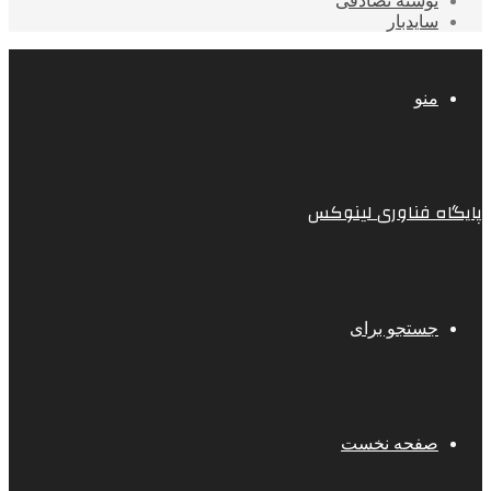
نوشته تصادفی
سایدبار
منو
پایگاه فناوری لینوکس
جستجو برای
صفحه نخست