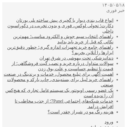
۱۴۰۵/۰۵/۱۸
خبر فوری
انواع قاب بندی دیوار با گچبری پیش ساخته پلی یورتان
دکارت؛ تحولی لوکس، فوری و بدون تخریب در دکوراسیون
داخلی
راهنمای انتخاب سیم جوش و الکترود مناسب؛ مهم‌ترین
نکاتی که قبل از خرید باید بدانید
راهنمای جامع خرید تجهیزات اندازه گیری؛ چطور دقیق‌ترین
ابزارها را آنلاین بخریم؟
دندانپزشکی تحت بیهوشی در شرق تهران
سوالات متداول درباره خرید و نصب گیت فروشگاهی؛ از
قیمت تا تنظیم حساسیت و علت بوق زدن
اهمیت آگهی برای تبلیغ محصول، خدمات و برندینگ در صنعت
راهنمای خرید لیبل برای بسته‌بندی، چاپ بارکد و محصولات
صنعتی
یک عضو رسمی اوبونتو، یک سیستم‌عامل تجاری که هیچ‌کس
آن را ندیده است
خدمات شبکه‌های اجتماعی 7Panel؛ از جذب مخاطب تا
افزایش درآمد
هزینه رنگ مو در شیراز چقدر است؟
ورود