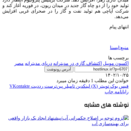
تولید خود را از دو چاه گاز جدید در میدان ریون، در فوریه آغاز کند و
شرکت آپاچی هم تولید نفت و گاز را در صحرای غربی افزایش
می‌دهد.
انتهای پیام
منبع:ایسنا
برچسب ها
اكسون موبيل
اکتشاف گازی در مدیترانه
دریای مدیترانه
مصر
آدرس رونوشت
۱۴۰۲/۱۰/۲۵
خواندن این مطلب 1 دقیقه زمان میبرد
فیس بوک
توییتر (X)
لینکدین
‫تامبلر
‫پین‌ترست
‫رددیت
‫VKontakte
رایانامه
چاپ
نوشته های مشابه