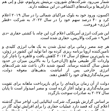
شمار می‌رود. شرکت‌های شورون، بریتیش پترولیوم، شِل و اِنی هم
دارایی‌ها و برنامه‌های اکتشافی در این منطقه دارند.
اکسون، ورود خود به بلوک مراکیای شمالی را در سال ۲۰۱۹ اعلام
کرد و ۴۰ درصد سهم خود را در سال ۲۰۲۲، به شرکت «قطر
انرژی» فروخت.
این شرکت انرژی آمریکایی اعلام کرد این چاه، با کشتی حفاری «دی
اس۹ » شرکت والاریس، حفاری شده است.
هر چند مصر زمانی برای تبدیل شدن به یک هاب انرژی کلیدی و
تامین‌کننده اروپا برنامه ریزی کرده بود اما تولید این کشور در ژوئن،
به پایین‌ترین سطح از سال ۲۰۱۷ کاهش یافت و قاهره را ناچار کرد
واردات گاز طبیعی مایع (ال‌ان‌جی) را به بالاترین میزان در حدود
شش سال گذشته برساند. کمبود شدید دلار، باعث شد شرکت‌های
انرژی خارجی پس از انباشت بدهی‌های معوقه دولت،
سرمایه‌گذاری‌های خود را کاهش دهند.
دولت از آن زمان برنامه‌ای را برای بازپرداخت ماهانه برای تقویت
سرمایه‌گذاری و تولید آغاز کرده است و مصر امیدوار است تا پایان
سال ۲۰۲۷ به صادرات سوخت بازگردد
بر اساس گزارش بلومبرگ، شرکت ایتالیایی اِنی، اواخر سال گذشته
اعلام کرد که قصد دارد عملیات حفاری را برای افزایش تولید گاز در
میدان گازی زهر، افزایش دهد. شرکت بریتیش پترولیوم انتظار دارد