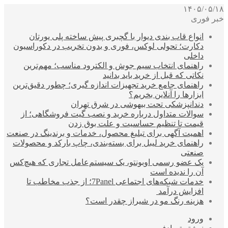
۱۴۰۵/۰۵/۱۸
خبر فوری
انواع قاب بندی دیوار با گچبری پیش ساخته پلی یورتان
دکارت؛ تحولی لوکس، فوری و بدون تخریب در دکوراسیون
داخلی
راهنمای انتخاب سیم جوش و الکترود مناسب؛ مهم‌ترین
نکاتی که قبل از خرید باید بدانید
راهنمای جامع خرید تجهیزات اندازه گیری؛ چطور دقیق‌ترین
ابزارها را آنلاین بخریم؟
دندانپزشکی تحت بیهوشی در شرق تهران
سوالات متداول درباره خرید و نصب گیت فروشگاهی؛ از
قیمت تا تنظیم حساسیت و علت بوق زدن
اهمیت آگهی برای تبلیغ محصول، خدمات و برندینگ در صنعت
راهنمای خرید لیبل برای بسته‌بندی، چاپ بارکد و محصولات
صنعتی
یک عضو رسمی اوبونتو، یک سیستم‌عامل تجاری که هیچ‌کس
آن را ندیده است
خدمات شبکه‌های اجتماعی 7Panel؛ از جذب مخاطب تا
افزایش درآمد
هزینه رنگ مو در شیراز چقدر است؟
ورود