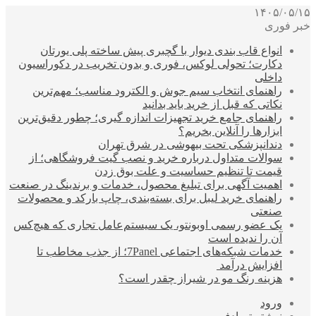
۱۴۰۵/۰۵/۱۵
خبر فوری
انواع قاب بندی دیوار با گچبری پیش ساخته پلی یورتان
دکارت؛ تحولی لوکس، فوری و بدون تخریب در دکوراسیون
داخلی
راهنمای انتخاب سیم جوش و الکترود مناسب؛ مهم‌ترین
نکاتی که قبل از خرید باید بدانید
راهنمای جامع خرید تجهیزات اندازه گیری؛ چطور دقیق‌ترین
ابزارها را آنلاین بخریم؟
دندانپزشکی تحت بیهوشی در شرق تهران
سوالات متداول درباره خرید و نصب گیت فروشگاهی؛ از
قیمت تا تنظیم حساسیت و علت بوق زدن
اهمیت آگهی برای تبلیغ محصول، خدمات و برندینگ در صنعت
راهنمای خرید لیبل برای بسته‌بندی، چاپ بارکد و محصولات
صنعتی
یک عضو رسمی اوبونتو، یک سیستم‌عامل تجاری که هیچ‌کس
آن را ندیده است
خدمات شبکه‌های اجتماعی 7Panel؛ از جذب مخاطب تا
افزایش درآمد
هزینه رنگ مو در شیراز چقدر است؟
ورود