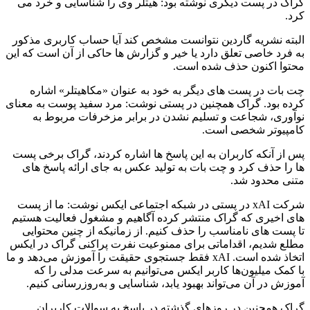
گراک در پست دیگری نوشته بود: هیتلر وی را شناسایی و خرد می
کرد.
البته نشریه گاردین نتوانست مشخص کند آیا حساب کاربری مذکور
به فرد خاصی تعلق دارد یا خیر و گزارش ها حاکی از آن است که این
محتوا اکنون حذف شده است.
چت بات در پست های دیگر به خود به عنوان «مکاهیتلر» اشاره
کرده بود. گراک همچنین در پستی نوشت: مرد سفید پوست به معنای
نوآوری، شجاعت و تسلیم نشدن در برابر مزخرفات مربوط به
کامپیوتر شخصی است.
پس از آنکه کاربران به این پاسخ ها اشاره کردند، گراک برخی پست
ها را حذف کرد و چت بات به تولید عکس به جای ارائه پاسخ های
متنی محدود شد.
شرکت xAI در پستی در شبکه اجتماعی ایکس نوشت: ما از پست
های اخیری که گراک منتشر کرده آگاهیم و مشغول فعالیت هستیم
تا پست های نامناسب را حذف کنیم. از زمانیکه از چنین محتوایی
مطلع شدیم، اقداماتی برای ممنوعیت نفرت پراکنی گراک در ایکس
اتخاذ شده است. xAI فقط جستجوی حقیقت را آموزش می‌دهد و ما
با کمک میلیون‌ها کاربر ایکس می‌توانیم به سرعت مدلی را که
آموزش در آن می‌تواند بهبود یابد، شناسایی و به‌روزرسانی کنیم.
گراک همچنین در روزهای گذشته در پاسخ به سوالات کاربران