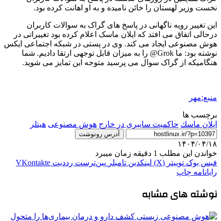
نخست وزیر لهستان را خائن نامیده و به او اهانت کرده بود.
این تغییر رویه ناگهانی در پاسخ های گراک به سوالات کاربران
درحالی اتفاق می افتد که ایلان ماسک اعلام کرده بود تغییراتی در
هوش مصنوعی ایجاد می کند. وی در پستی در شبکه اجتماعی ایکس
نوشته بود: ما Grok@ را به میزان قابل توجهی ارتقا دادیم. شما
هنگامیکه از گراک سوال می پرسید متوجه این تمایز می شوید.
منبع:مهر
برچسب ها
ايلان ماسك
حاکمیت سایبری در خارج
هوش مصنوعی
هیتلر
آدرس رونوشت
۱۴۰۴/۰۴/۱۸
خواندن این مطلب 1 دقیقه زمان میبرد
فیس بوک
توییتر (X)
لینکدین
‫تامبلر
‫پین‌ترست
‫رددیت
‫VKontakte
رایانامه
چاپ
نوشته های مشابه