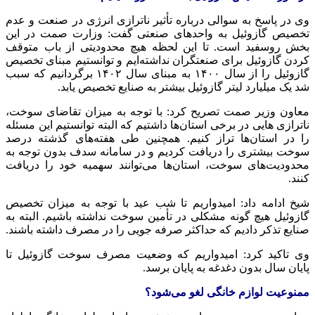
وی در پاسخ به سوالی درباره تأثیر
ناترازی
انرژی در صنعت و عدم
تخصیص گازوئیل به واحدهای صنعتی گفت: وزارت
صمت
در این
بخش روسفید است. تا این لحظه هیچ محدودیتی از باب متوقف
کردن گازوئیل برای صنعتگران نداشته‌ایم و توانستیم مبنای تخصیص
گازوئیل را از سال ۱۴۰۰ به مبنای سال ۱۴۰۲ برگردانیم که سبب
شد یک میلیارد لیتر گازوئیل بیشتر به صنایع تخصیص یابد.
معاون وزیر
صمت
تصریح کرد: با توجه به میزان تقاضای سوخت،
ناترازی
هایی
در برخی استان‌ها داشتیم که البته توانستیم این مسئله
را در استان‌ها تراز کنیم. همچنین طی هفته‌های گذشته درصد
سوخت بیشتری را دریافت کردیم و در سامانه
سدف
بدون توجه به
محدودیت‌های سوخت، استان‌ها می‌توانند سهمیه خود را دریافت
کنند.
شیخ ادامه داد: امیدواریم تا شب عید با توجه به میزان تخصیص
گازوئیل هیچ گونه مشکلی در تأمین سوخت نداشته باشیم. البته به
صنایع تذکر دادیم که حداکثر صرفه
جویی
را در مصرف داشته باشند.
وی تاکید کرد: امیدواریم که وضعیت مصرف سوخت گازوئیل تا
پایان سال بدون دغدغه به پایان برسد.
ممنوعیت لوازم خانگی لغو می‌شود؟