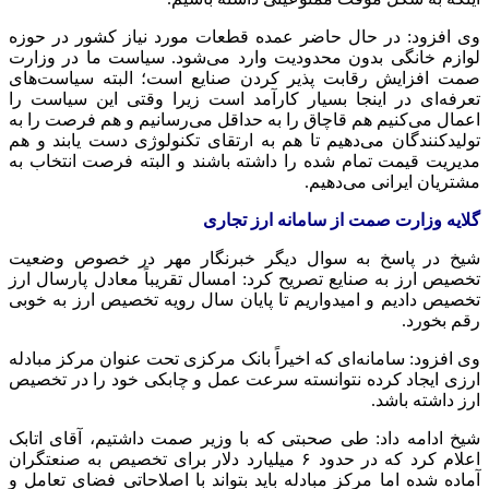
وی افزود: در حال حاضر عمده قطعات مورد نیاز کشور در حوزه
لوازم خانگی بدون محدودیت وارد می‌شود. سیاست ما در وزارت
صمت
افزایش رقابت پذیر کردن صنایع است؛ البته سیاست‌های
تعرفه‌ای در اینجا بسیار کارآمد است زیرا وقتی این سیاست را
اعمال می‌کنیم هم قاچاق را به حداقل می‌رسانیم و هم فرصت را به
تولیدکنندگان می‌دهیم تا هم به ارتقای تکنولوژی دست یابند و هم
مدیریت قیمت تمام شده را داشته باشند و البته فرصت انتخاب به
مشتریان ایرانی می‌دهیم.
گلایه وزارت
صمت
از سامانه ارز تجاری
شیخ در پاسخ به سوال دیگر خبرنگار مهر در خصوص وضعیت
تخصیص ارز به صنایع تصریح کرد: امسال تقریباً معادل پارسال ارز
تخصیص دادیم و امیدواریم تا پایان سال رویه تخصیص ارز به خوبی
رقم بخورد.
وی افزود: سامانه‌ای که اخیراً بانک مرکزی تحت عنوان مرکز مبادله
ارزی ایجاد کرده نتوانسته سرعت عمل و چابکی خود را در تخصیص
ارز داشته باشد.
شیخ ادامه داد: طی صحبتی که با وزیر
صمت
داشتیم، آقای اتابک
اعلام کرد که در حدود ۶ میلیارد دلار برای تخصیص به صنعتگران
آماده شده اما مرکز مبادله باید بتواند با اصلاحاتی فضای تعامل و