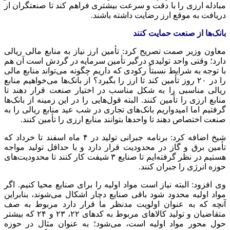
مبادله ارزی را با دقت و سرعت بیشتری فراهم کند تا صنعتگران از
دریافت به موقع ارز رضایت داشته باشند.
بانک‌ها از صنعت حمایت کنند
معاون وزیر
صمت
تصریح کرد: تأمین ارز نیاز به منابع مالی ریالی
دارد؛ وقتی واحد تولیدی درگیر تأمین سرمایه در گردش است آن هم
با توجه به شرایط نسبتاً رکودی که داریم چگونه می‌تواند منابع مالی
را در ۲۰ روز تأمین کند تا ارز را بگیرد؟ از بانک‌ها می‌خواهیم منابع
ریالی مناسبی را به شکل مناسب در اختیار صنعت قرار دهند تا
منابع ارزی را تأمین کنند. البته قول‌هایی را در این زمینه از بانک‌ها
گرفتیم اما امیدواریم بانک‌های تجاری در شب عید منابع ریالی را به
صنعت اختصاص دهند تا واحدها بتوانند منابع ارزی را تأمین کنند.
شیخ اضافه کرد: برنامه جبرانی تولید در ۴ ماه اسفند تا خرداد که
تأمین برق و گاز در محدودیت قرار دارد و با حداقل تولید مواجه
هستیم در نظر گرفته‌ایم تا صنایع ۳ شیفت کار کنند تا محدودیت‌های
حوزه انرژی را جبران کنند.
وی افزود: البته نیاز است مواد اولیه را برای صنایع محیا کنیم. اگر
مواد اولیه محدود شود باقی صنایع دچار اشکال می‌شوند، بنابراین
آنچه که به عنوان اولویت مدنظر ما قرار دارد مربوط به صف
متقاضیان و تولید کالاهای مربوط به کدهای ۲۲، ۲۳ و ۲۴ که بیشتر
حول محور مواد اولیه است، می‌شود؛ به عنوان مثال در حوزه