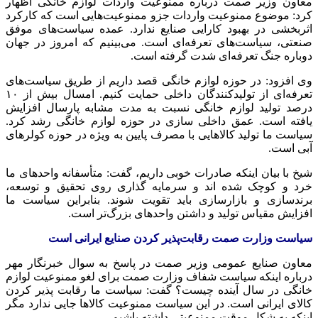
معاون وزیر
صمت
درباره ممنوعیت واردات لوازم خانگی اظهار
کرد: موضوع ممنوعیت واردات
جزو
ممنوعیت‌هایی است که کارکرد
اثربخشی در بهبود کارایی صنایع ندارد. عمده سیاست‌های موفق
صنعتی، سیاست‌های تعرفه‌ای است. می‌بینیم که امروز در جهان
دوباره جنگ تعرفه‌ای شدت گرفته است.
وی افزود: در حوزه لوازم خانگی قصد داریم از طریق سیاست‌های
تعرفه‌ای از تولیدکنندگان داخلی حمایت کنیم. امسال بیش از ۱۰
درصد تولید لوازم خانگی نسبت به مدت مشابه پارسال افزایش
یافته است. عمق داخلی سازی در حوزه لوازم خانگی رشد کرد.
سیاست ما تولید کالاهایی با مصرف پایین به ویژه در حوزه کولرهای
آبی است.
شیخ با بیان اینکه صادرات خوبی داریم، گفت: متأسفانه واحدهای ما
خرد و کوچک شده
اند
و سرمایه گذاری روی تحقیق و توسعه،
برندسازی
و
بازارسازی
باید تقویت شوند. بنابراین سیاست ما
افزایش مقیاس تولید و داشتن واحدهای بزرگ‌تر است.
سیاست وزارت
صمت
رقابت‌پذیر کردن صنایع ایرانی است
معاون صنایع عمومی وزیر
صمت
در پاسخ به سوال خبرنگار مهر
درباره اینکه سیاست شفاف وزارت
صمت
برای لغو ممنوعیت لوازم
خانگی در سال آینده چیست؟ گفت: سیاست ما رقابت پذیر کردن
کالای ایرانی است. در این سیاست ممنوعیت کالاها جایی ندارد مگر
اینکه به شکل موقت ممنوعیتی داشته باشیم.