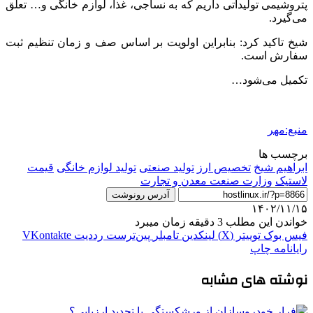
پتروشیمی تولیداتی داریم که به نساجی، غذا، لوازم خانگی و… تعلق
می‌گیرد.
شیخ تاکید کرد: بنابراین اولویت بر اساس صف و زمان تنظیم ثبت
سفارش است.
تکمیل می‌شود…
منبع:مهر
برچسب ها
ابراهیم شیخ
تخصیص ارز
تولید صنعتی
تولید لوازم خانگی
قیمت
لاستیک
وزارت صنعت معدن و تجارت
آدرس رونوشت
۱۴۰۲/۱۱/۱۵
خواندن این مطلب 3 دقیقه زمان میبرد
فیس بوک
توییتر (X)
لینکدین
‫تامبلر
‫پین‌ترست
‫رددیت
‫VKontakte
رایانامه
چاپ
نوشته های مشابه