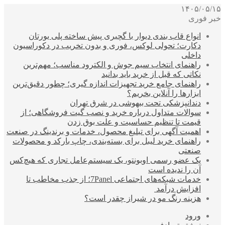
۱۴۰۵/۰۵/۱۵
خبر فوری
انواع قاب بندی دیوار با گچبری پیش ساخته پلی یورتان
دکارت؛ تحولی لوکس، فوری و بدون تخریب در دکوراسیون
داخلی
راهنمای انتخاب سیم جوش و الکترود مناسب؛ مهم‌ترین
نکاتی که قبل از خرید باید بدانید
راهنمای جامع خرید تجهیزات اندازه گیری؛ چطور دقیق‌ترین
ابزارها را آنلاین بخریم؟
دندانپزشکی تحت بیهوشی در شرق تهران
سوالات متداول درباره خرید و نصب گیت فروشگاهی؛ از
قیمت تا تنظیم حساسیت و علت بوق زدن
اهمیت آگهی برای تبلیغ محصول، خدمات و برندینگ در صنعت
راهنمای خرید لیبل برای بسته‌بندی، چاپ بارکد و محصولات
صنعتی
یک عضو رسمی اوبونتو، یک سیستم‌عامل تجاری که هیچ‌کس
آن را ندیده است
خدمات شبکه‌های اجتماعی 7Panel؛ از جذب مخاطب تا
افزایش درآمد
هزینه رنگ مو در شیراز چقدر است؟
ورود