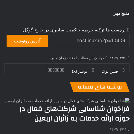
منبع:مهر
برچسب ها
ترکیه
جریمه
حاکمیت سایبری در خارج
گوگل
آدرس رونوشت
۱۴۰۴/۰۴/۲۰
خواندن این مطلب 1 دقیقه زمان میبرد
فیس بوک
توییتر (X)
ل
ر
چ
ی
ت
پ
ا
ا
ر
V
ن
ا
ی
ی
د
K
پ
نوشته های مشابه
ا
د
ک
م
o
ن‌
ب
ت
ی
ن
د
n
ی
ل
ا
t
ر
ت
فراخوان شناسایی شرکت‌های فعال در
ر
a
م
ن
س
حوزه ارائه خدمات به زائران اربعین
k
ه
ت
t
e
۱۴۰۴/۰۴/۱۱