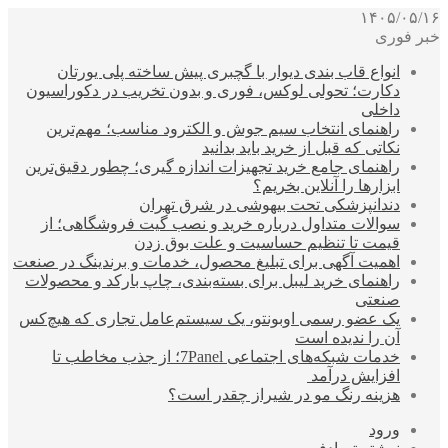
۱۴۰۵/۰۵/۱۶
خبر فوری
انواع قاب بندی دیوار با گچبری پیش ساخته پلی یورتان
دکارت؛ تحولی لوکس، فوری و بدون تخریب در دکوراسیون
داخلی
راهنمای انتخاب سیم جوش و الکترود مناسب؛ مهم‌ترین
نکاتی که قبل از خرید باید بدانید
راهنمای جامع خرید تجهیزات اندازه گیری؛ چطور دقیق‌ترین
ابزارها را آنلاین بخریم؟
دندانپزشکی تحت بیهوشی در شرق تهران
سوالات متداول درباره خرید و نصب گیت فروشگاهی؛ از
قیمت تا تنظیم حساسیت و علت بوق زدن
اهمیت آگهی برای تبلیغ محصول، خدمات و برندینگ در صنعت
راهنمای خرید لیبل برای بسته‌بندی، چاپ بارکد و محصولات
صنعتی
یک عضو رسمی اوبونتو، یک سیستم‌عامل تجاری که هیچ‌کس
آن را ندیده است
خدمات شبکه‌های اجتماعی 7Panel؛ از جذب مخاطب تا
افزایش درآمد
هزینه رنگ مو در شیراز چقدر است؟
ورود