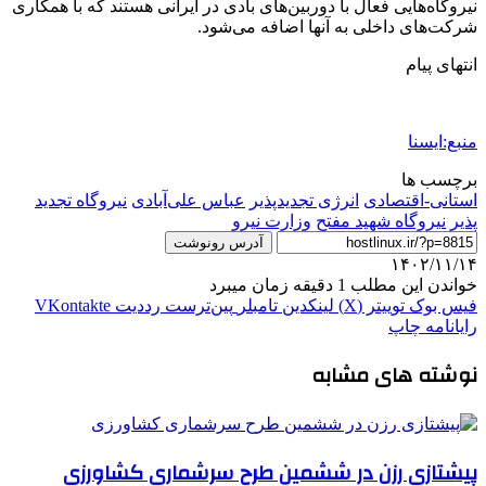
نیروگاه‌هایی فعال با دوربین‌های بادی در ایرانی هستند که با همکاری
شرکت‌های داخلی به آنها اضافه می‌شود.
انتهای پیام
منبع:ایسنا
برچسب ها
استانی-اقتصادی
انرژی تجدید‌پذیر
عباس علی‌آبادی
نیروگاه تجدید
پذیر
نیروگاه شهید مفتح
وزارت نیرو
آدرس رونوشت
۱۴۰۲/۱۱/۱۴
خواندن این مطلب 1 دقیقه زمان میبرد
فیس بوک
توییتر (X)
لینکدین
‫تامبلر
‫پین‌ترست
‫رددیت
‫VKontakte
رایانامه
چاپ
نوشته های مشابه
پیشتازی رزن در ششمین طرح سرشماری کشاورزی